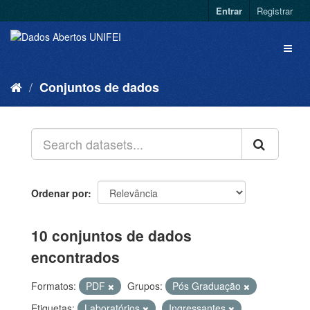
Entrar
Registrar
Conjuntos de dados
Ordenar por
10 conjuntos de dados
encontrados
Formatos:
PDF
Grupos:
Pós Graduação
Etiquetas:
Laboratórios
Ingressantes