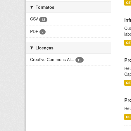
CS
Formatos
CSV
Inf
13
Qua
PDF
2
lab
CS
Licenças
Creative Commons At...
Pr
13
Rel
Cap
CS
Pr
Rel
CS