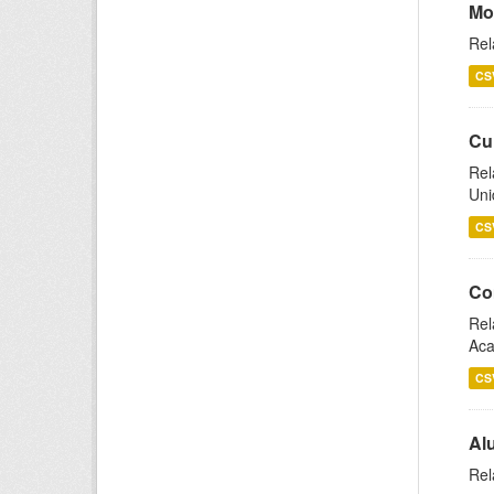
Mo
Rel
CS
Cu
Rel
Uni
CS
Co
Rel
Aca
CS
Al
Rel