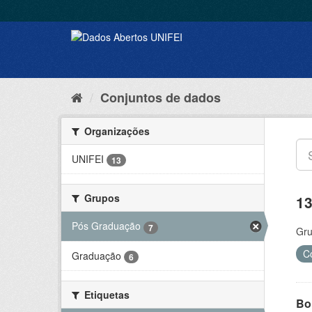
Conjuntos de dados
Organizações
UNIFEI
13
Grupos
13
Pós Graduação
7
Gru
C
Graduação
6
Etiquetas
Bol