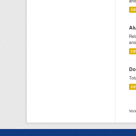
ano
CS
Al
Rel
ano
CS
Do
Tot
CS
Voc