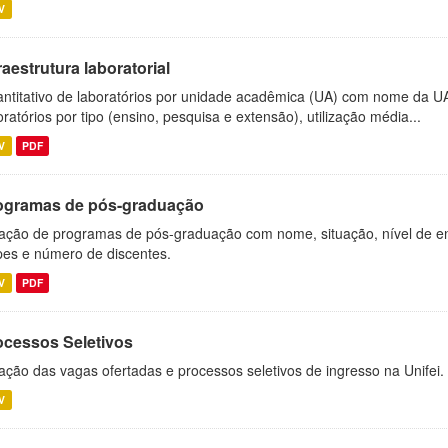
V
raestrutura laboratorial
ntitativo de laboratórios por unidade acadêmica (UA) com nome da U
oratórios por tipo (ensino, pesquisa e extensão), utilização média...
V
PDF
ogramas de pós-graduação
ação de programas de pós-graduação com nome, situação, nível de ens
es e número de discentes.
V
PDF
ocessos Seletivos
ação das vagas ofertadas e processos seletivos de ingresso na Unifei.
V