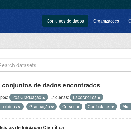
Conjuntos de dados
Organizações
G
 conjuntos de dados encontrados
pos:
Pós Graduação
Etiquetas:
Laboratórios
oncluídos
Graduação
Cursos
Curriculares
Alu
sistas de Iniciação Científica