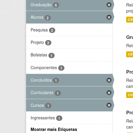
Graduação
Rel
6
pro
Alunos
2
CS
Pesquisa
2
Gr
Projeto
2
Rel
Bolsistas
CS
1
Componentes
1
Pr
Concluídos
Rel
1
cam
Curriculares
1
CS
Cursos
1
Pr
Ingressantes
1
Rel
cam
Mostrar mais Etiquetas