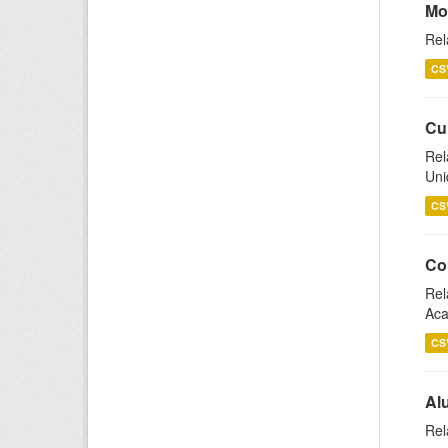
Mo
Rel
CS
Cu
Rel
Uni
CS
Co
Rel
Aca
CS
Al
Rel