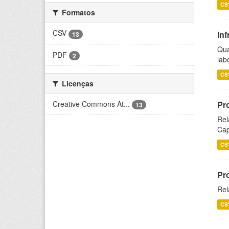
CS
Formatos
CSV
Inf
13
Qua
PDF
2
lab
CS
Licenças
Creative Commons At...
Pr
13
Rel
Cap
CS
Pr
Rel
CS