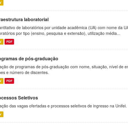
V
raestrutura laboratorial
ntitativo de laboratórios por unidade acadêmica (UA) com nome da U
oratórios por tipo (ensino, pesquisa e extensão), utilização média...
V
PDF
ogramas de pós-graduação
ação de programas de pós-graduação com nome, situação, nível de ens
es e número de discentes.
V
PDF
ocessos Seletivos
ação das vagas ofertadas e processos seletivos de ingresso na Unifei.
V