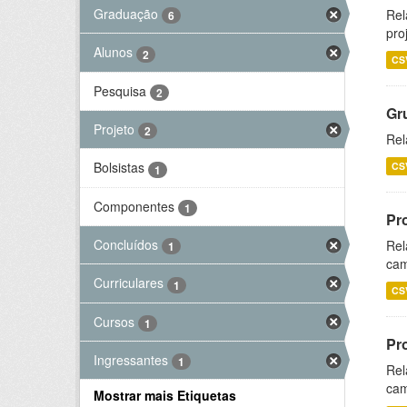
Graduação
Rel
6
pro
Alunos
2
CS
Pesquisa
2
Gr
Projeto
2
Rel
Bolsistas
CS
1
Componentes
1
Pr
Concluídos
Rel
1
cam
Curriculares
1
CS
Cursos
1
Pr
Ingressantes
1
Rel
cam
Mostrar mais Etiquetas