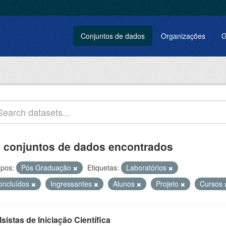
Conjuntos de dados
Organizações
G
 conjuntos de dados encontrados
pos:
Pós Graduação
Etiquetas:
Laboratórios
oncluídos
Ingressantes
Alunos
Projeto
Cursos
sistas de Iniciação Científica