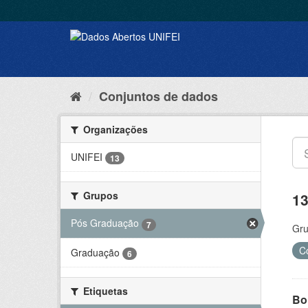
Conjuntos de dados
Organizações
UNIFEI
13
Grupos
13
Pós Graduação
7
Gru
C
Graduação
6
Etiquetas
Bol