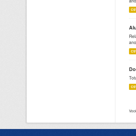
ano
CS
Al
Rel
ano
CS
Do
Tot
CS
Voc