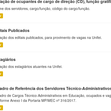
ação de ocupantes de cargo de direção (CD), função gratifi
e dos servidores, cargo/função, código do cargo/função.
V
itais Publicados
ação dos editais publicados, para provimento de vagas na Unifei.
V
tagiários
ação dos estagiários atuantes na Unifei.
V
adro de Referência dos Servidores Técnico-Administrati
dro de Cargos Técnico-Administrativos em Educação, ocupados e vagos 
forme Anexo I da Portaria MP/MEC nº 316/2017.
V