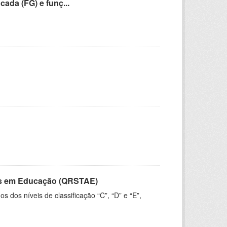
cada (FG) e funç...
vos em Educação (QRSTAE)
dos níveis de classificação “C”, “D” e “E”,