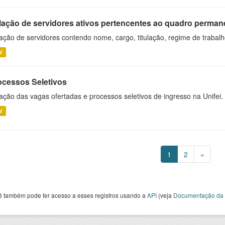
lação de servidores ativos pertencentes ao quadro permane
ação de servidores contendo nome, cargo, titulação, regime de trabal
V
ocessos Seletivos
ação das vagas ofertadas e processos seletivos de ingresso na Unifei.
V
1
2
»
ê também pode ter acesso a esses registros usando a
API
(veja
Documentação da 