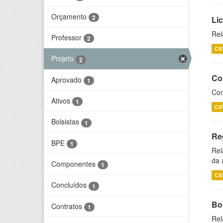
Orçamento
2
Li
Rel
Professor
2
CS
Projeto
2
Co
Aprovado
1
Con
Ativos
1
CS
Bolsistas
1
Re
BPE
1
Rel
da 
Componentes
1
CS
Concluídos
1
Bol
Contratos
1
Rel