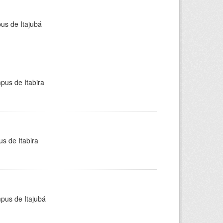
pus de Itajubá
pus de Itabira
s de Itabira
mpus de Itajubá