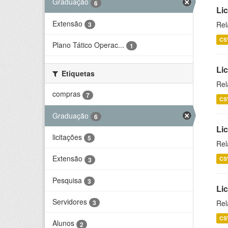
Graduação
6
Lic
Extensão
Rel
3
CS
Plano Tático Operac...
1
Lic
Etiquetas
Rel
compras
7
CS
Graduação
6
Lic
licitações
5
Rel
Extensão
CS
3
Pesquisa
3
Li
Servidores
Rel
3
CS
Alunos
2