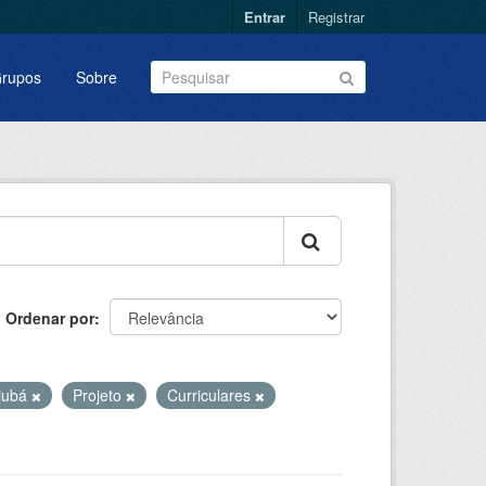
Entrar
Registrar
rupos
Sobre
Ordenar por
ajubá
Projeto
Curriculares