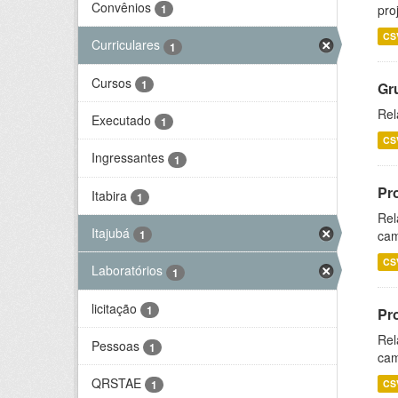
Convênios
pro
1
CS
Curriculares
1
Cursos
1
Gr
Rel
Executado
1
CS
Ingressantes
1
Pr
Itabira
1
Rel
Itajubá
cam
1
CS
Laboratórios
1
licitação
1
Pr
Rel
Pessoas
1
cam
QRSTAE
CS
1