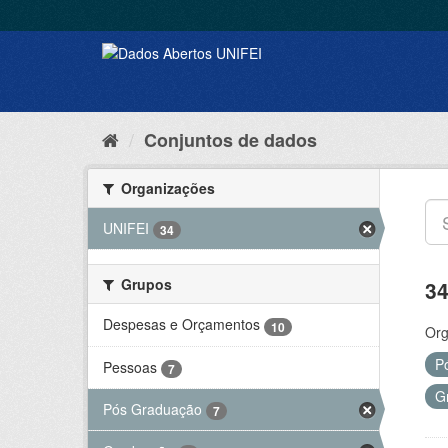
Conjuntos de dados
Organizações
UNIFEI
34
Grupos
34
Despesas e Orçamentos
10
Org
P
Pessoas
7
G
Pós Graduação
7