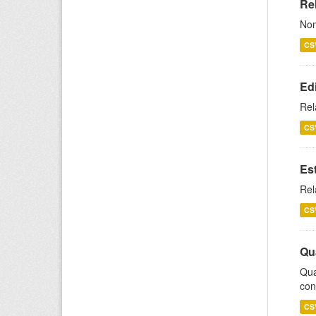
Rel
Nom
CS
Ed
Rel
CS
Es
Rel
CS
Qu
Qua
con
CS