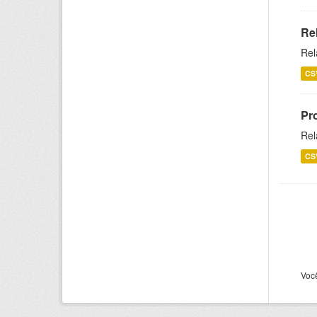
Re
Rel
CS
Pr
Rel
CS
Voc