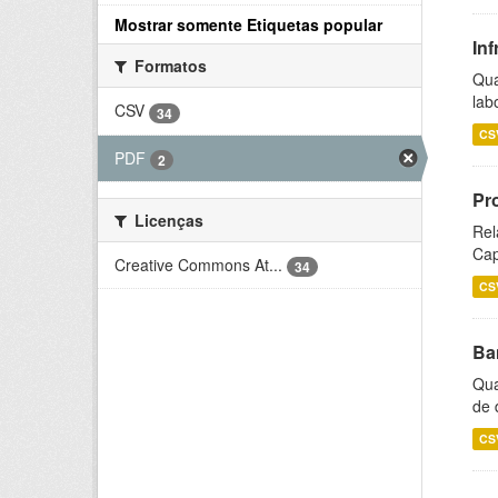
Mostrar somente Etiquetas popular
Inf
Formatos
Qua
lab
CSV
34
CS
PDF
2
Pr
Licenças
Rel
Cap
Creative Commons At...
34
CS
Ba
Qua
de 
CS