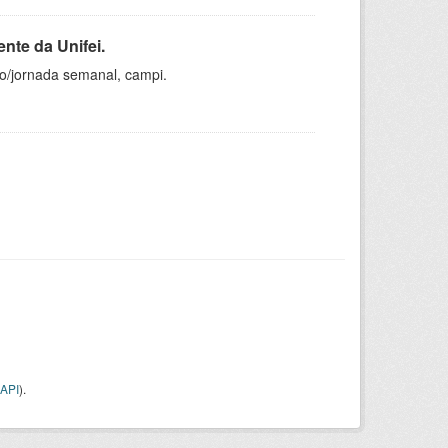
nte da Unifei.
ho/jornada semanal, campi.
API
).