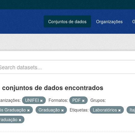
Conjuntos de dados
Organizações
G
 conjuntos de dados encontrados
anizações:
UNIFEI
Formatos:
PDF
Grupos:
ós Graduação
Graduação
Etiquetas:
Laboratórios
It
raduação