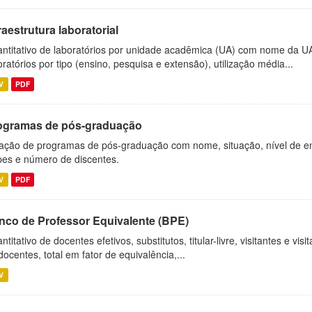
raestrutura laboratorial
ntitativo de laboratórios por unidade acadêmica (UA) com nome da U
oratórios por tipo (ensino, pesquisa e extensão), utilização média...
V
PDF
ogramas de pós-graduação
ação de programas de pós-graduação com nome, situação, nível de ens
es e número de discentes.
V
PDF
nco de Professor Equivalente (BPE)
ntitativo de docentes efetivos, substitutos, titular-livre, visitantes e vi
docentes, total em fator de equivalência,...
V