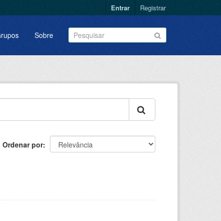
Entrar
Registrar
rupos
Sobre
Ordenar por