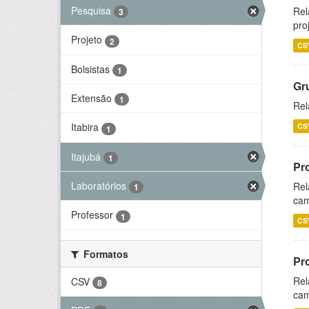
Pesquisa
Rel
3
pro
Projeto
2
CS
Bolsistas
1
Gr
Extensão
1
Rel
Itabira
CS
1
Itajubá
1
Pr
Laboratórios
Rel
1
cam
Professor
1
CS
Formatos
Pr
Rel
CSV
8
cam