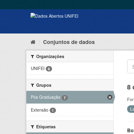
Conjuntos de dados
Organizações
UNIFEI
8
Grupos
8 
Pós Graduação
7
For
L
Extensão
1
Etiquetas
Bol