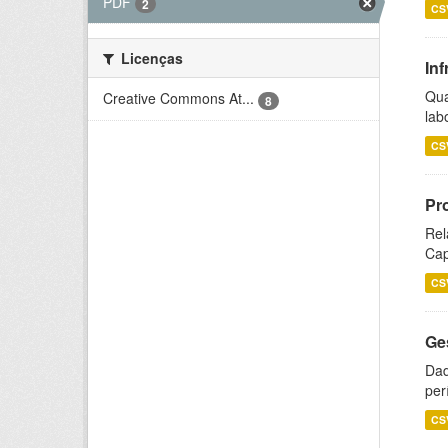
PDF
2
CS
Licenças
Inf
Qua
Creative Commons At...
8
lab
CS
Pr
Rel
Cap
CS
Ge
Dad
per
CS