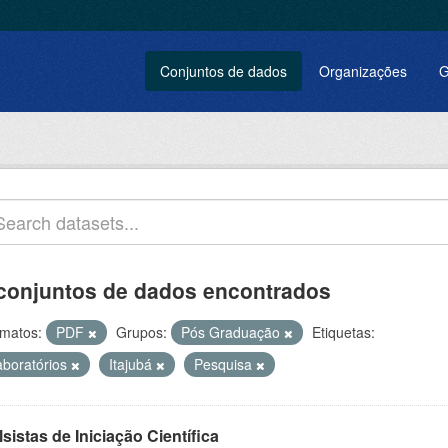
Conjuntos de dados
Organizações
G
conjuntos de dados encontrados
matos:
PDF
Grupos:
Pós Graduação
Etiquetas:
aboratórios
Itajubá
Pesquisa
sistas de Iniciação Científica