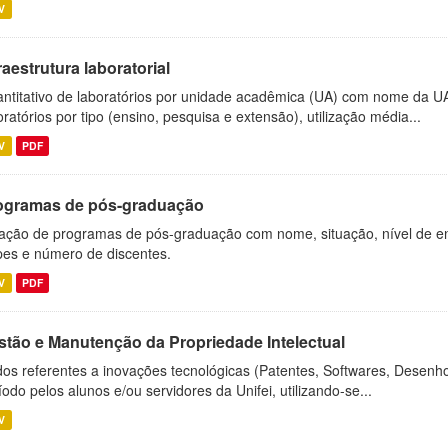
V
raestrutura laboratorial
ntitativo de laboratórios por unidade acadêmica (UA) com nome da U
oratórios por tipo (ensino, pesquisa e extensão), utilização média...
V
PDF
ogramas de pós-graduação
ação de programas de pós-graduação com nome, situação, nível de ens
es e número de discentes.
V
PDF
stão e Manutenção da Propriedade Intelectual
os referentes a inovações tecnológicas (Patentes, Softwares, Desenho
íodo pelos alunos e/ou servidores da Unifei, utilizando-se...
V