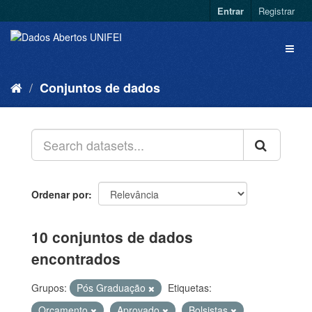
Entrar
Registrar
Conjuntos de dados
Ordenar por
10 conjuntos de dados
encontrados
Grupos:
Pós Graduação
Etiquetas:
Orçamento
Aprovado
Bolsistas