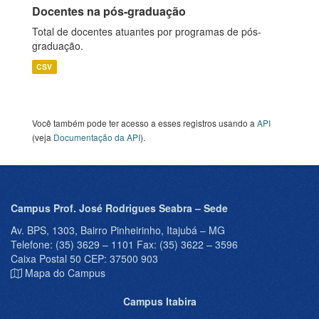
Docentes na pós-graduação
Total de docentes atuantes por programas de pós-
graduação.
CSV
Você também pode ter acesso a esses registros usando a
API
(veja
Documentação da API
).
Campus Prof. José Rodrigues Seabra – Sede
Av. BPS, 1303, Bairro Pinheirinho, Itajubá – MG
Telefone: (35) 3629 – 1101 Fax: (35) 3622 – 3596
Caixa Postal 50 CEP: 37500 903
Mapa do Campus
Campus Itabira