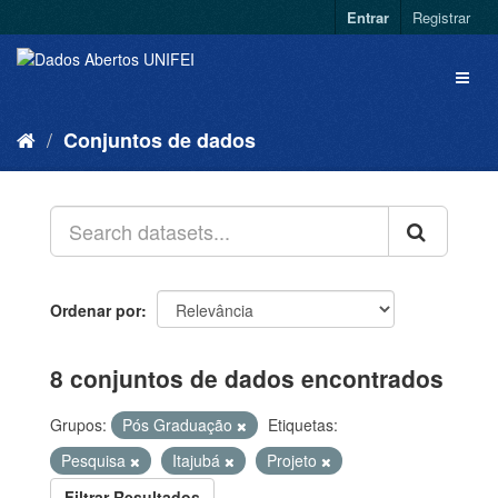
Entrar
Registrar
Conjuntos de dados
Ordenar por
8 conjuntos de dados encontrados
Grupos:
Pós Graduação
Etiquetas:
Pesquisa
Itajubá
Projeto
Filtrar Resultados