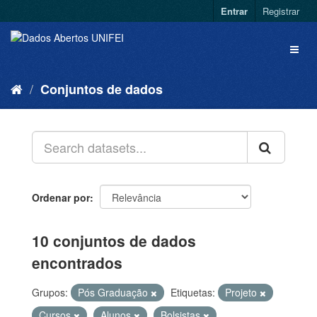
Entrar
Registrar
Conjuntos de dados
Ordenar por
10 conjuntos de dados
encontrados
Grupos:
Pós Graduação
Etiquetas:
Projeto
Cursos
Alunos
Bolsistas