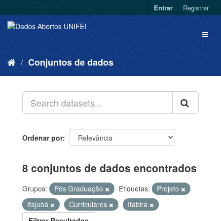
Entrar
Registrar
Conjuntos de dados
Ordenar por
8 conjuntos de dados encontrados
Grupos:
Pós Graduação
Etiquetas:
Projeto
Itajubá
Curriculares
Itabira
Filtrar Resultados