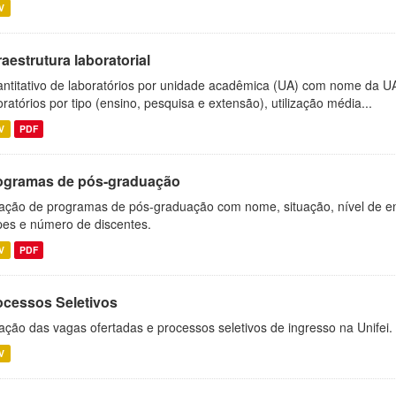
V
raestrutura laboratorial
ntitativo de laboratórios por unidade acadêmica (UA) com nome da U
oratórios por tipo (ensino, pesquisa e extensão), utilização média...
V
PDF
ogramas de pós-graduação
ação de programas de pós-graduação com nome, situação, nível de ens
es e número de discentes.
V
PDF
ocessos Seletivos
ação das vagas ofertadas e processos seletivos de ingresso na Unifei.
V