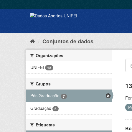
Conjuntos de dados
Organizações
UNIFEI
13
Grupos
13
Pós Graduação
7
For
P
Graduação
6
Etiquetas
Bol