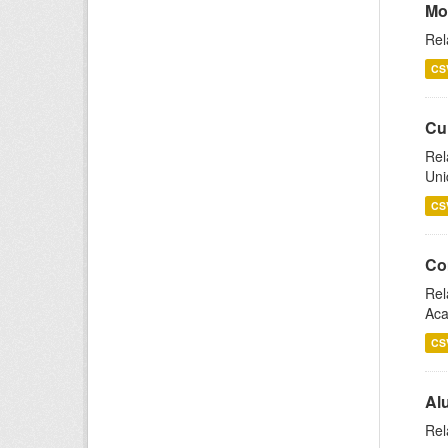
Mo
Rel
CS
Cu
Rel
Uni
CS
Co
Rel
Aca
CS
Al
Rel