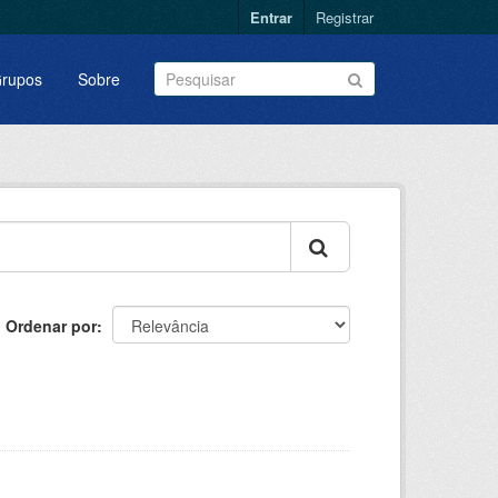
Entrar
Registrar
rupos
Sobre
Ordenar por