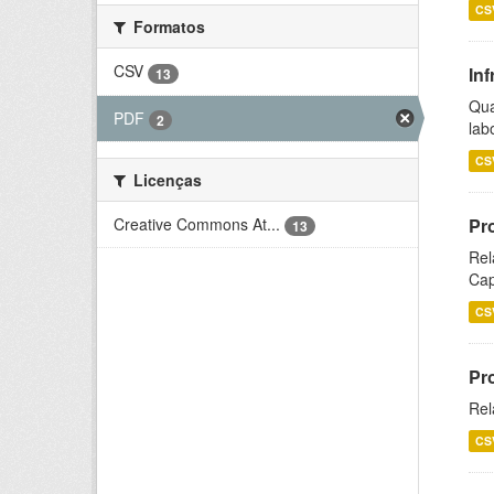
CS
Formatos
CSV
Inf
13
Qua
PDF
2
lab
CS
Licenças
Creative Commons At...
Pr
13
Rel
Cap
CS
Pr
Rel
CS