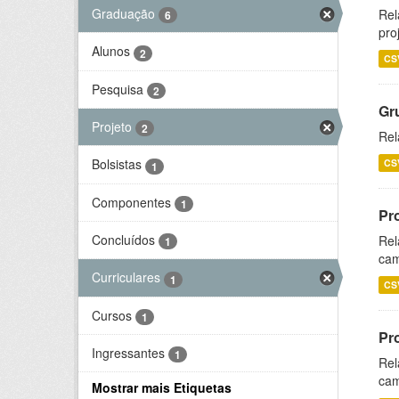
Graduação
Rel
6
pro
Alunos
2
CS
Pesquisa
2
Gr
Projeto
2
Rel
Bolsistas
CS
1
Componentes
1
Pr
Concluídos
Rel
1
cam
Curriculares
1
CS
Cursos
1
Pr
Ingressantes
1
Rel
cam
Mostrar mais Etiquetas