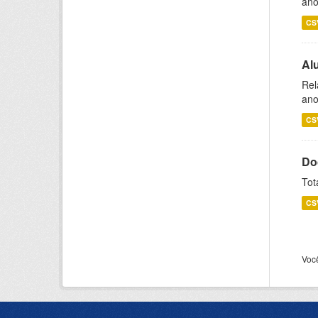
ano
CS
Al
Rel
ano
CS
Do
Tot
CS
Voc