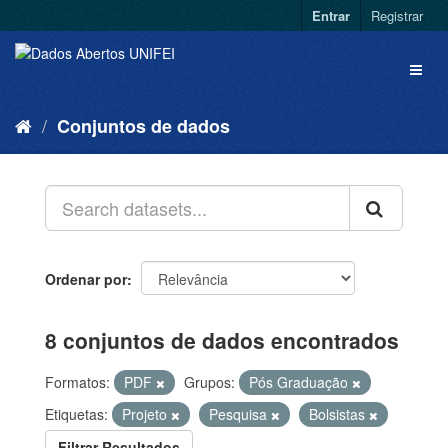
Entrar
Registrar
Conjuntos de dados
Ordenar por
8 conjuntos de dados encontrados
Formatos:
PDF
Grupos:
Pós Graduação
Etiquetas:
Projeto
Pesquisa
Bolsistas
Filtrar Resultados