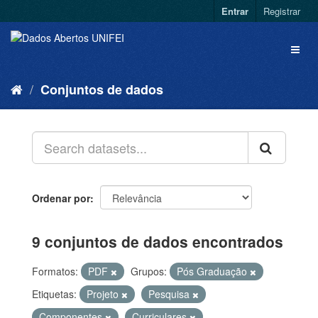
Entrar
Registrar
Conjuntos de dados
Ordenar por
9 conjuntos de dados encontrados
Formatos:
PDF
Grupos:
Pós Graduação
Etiquetas:
Projeto
Pesquisa
Componentes
Curriculares