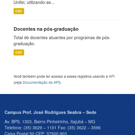
Unifei, utilizando-se...
CSV
Docentes na pós-graduação
Total de docentes atuantes por programas de pós-
graduação.
CSV
Você também pode ter acesso a esses registros usando a
API
(veja
Documentação da API
).
Campus Prof. José Rodrigues Seabra – Sede
Av. BPS, 1303, Bairro Pinheirinho, Itajubá – MG
Telefone: (35) 3629 – 1101 Fax: (35) 3622 – 3596
Caixa Postal 50 CEP: 37500 903