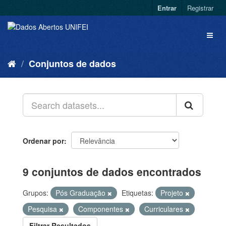
Entrar
Registrar
Conjuntos de dados
Ordenar por
9 conjuntos de dados encontrados
Grupos:
Pós Graduação
Etiquetas:
Projeto
Pesquisa
Componentes
Curriculares
Filtrar Resultados