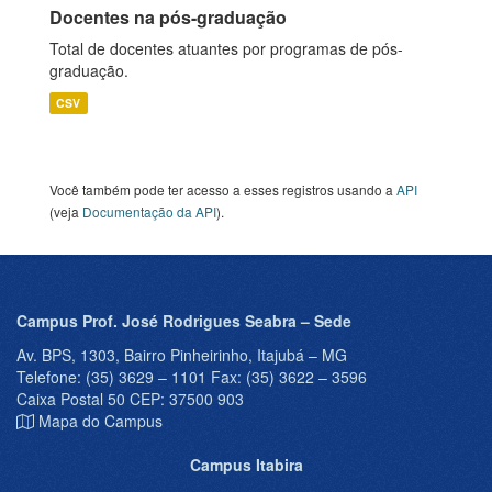
Docentes na pós-graduação
Total de docentes atuantes por programas de pós-
graduação.
CSV
Você também pode ter acesso a esses registros usando a
API
(veja
Documentação da API
).
Campus Prof. José Rodrigues Seabra – Sede
Av. BPS, 1303, Bairro Pinheirinho, Itajubá – MG
Telefone: (35) 3629 – 1101 Fax: (35) 3622 – 3596
Caixa Postal 50 CEP: 37500 903
Mapa do Campus
Campus Itabira