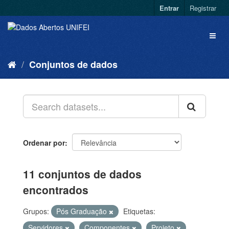
Entrar
Registrar
Conjuntos de dados
Ordenar por
11 conjuntos de dados
encontrados
Grupos:
Pós Graduação
Etiquetas:
Servidores
Componentes
Projeto