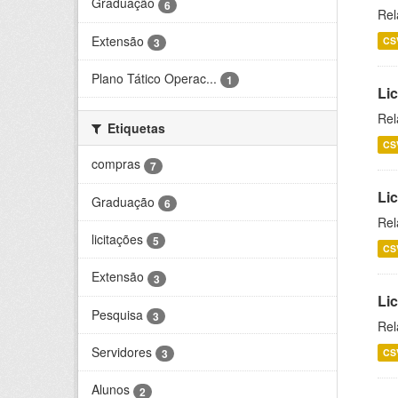
Graduação
6
Rel
Extensão
CS
3
Plano Tático Operac...
1
Lic
Rel
Etiquetas
CS
compras
7
Lic
Graduação
6
Rel
licitações
5
CS
Extensão
3
Li
Pesquisa
3
Rel
Servidores
CS
3
Alunos
2