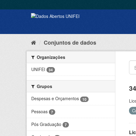
Conjuntos de dados
Organizações
UNIFEI
34
Grupos
34
Despesas e Orçamentos
10
Lic
C
Pessoas
7
Pós Graduação
7
Lic