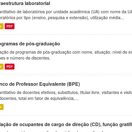
raestrutura laboratorial
ntitativo de laboratórios por unidade acadêmica (UA) com nome da U
oratórios por tipo (ensino, pesquisa e extensão), utilização média...
V
PDF
ogramas de pós-graduação
ação de programas de pós-graduação com nome, situação, nível de ens
es e número de discentes.
V
PDF
nco de Professor Equivalente (BPE)
ntitativo de docentes efetivos, substitutos, titular-livre, visitantes e vi
docentes, total em fator de equivalência,...
V
ação de ocupantes de cargo de direção (CD), função gratifi