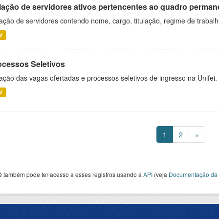
lação de servidores ativos pertencentes ao quadro permane
ação de servidores contendo nome, cargo, titulação, regime de trabal
V
ocessos Seletivos
ação das vagas ofertadas e processos seletivos de ingresso na Unifei.
V
1
2
»
ê também pode ter acesso a esses registros usando a
API
(veja
Documentação da 