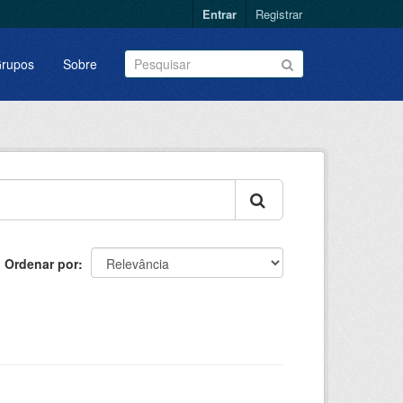
Entrar
Registrar
rupos
Sobre
Ordenar por