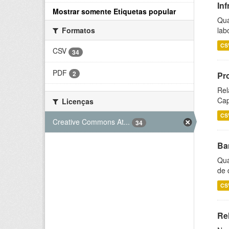
Inf
Mostrar somente Etiquetas popular
Qua
lab
Formatos
CS
CSV
34
PDF
2
Pr
Rel
Cap
Licenças
CS
Creative Commons At...
34
Ba
Qua
de 
CS
Rel