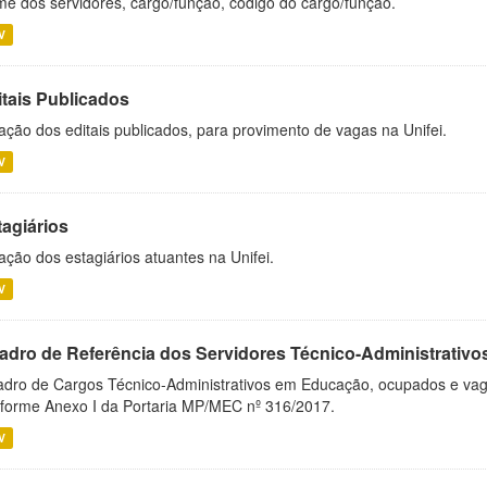
e dos servidores, cargo/função, código do cargo/função.
V
itais Publicados
ação dos editais publicados, para provimento de vagas na Unifei.
V
tagiários
ação dos estagiários atuantes na Unifei.
V
adro de Referência dos Servidores Técnico-Administrati
dro de Cargos Técnico-Administrativos em Educação, ocupados e vagos 
forme Anexo I da Portaria MP/MEC nº 316/2017.
V