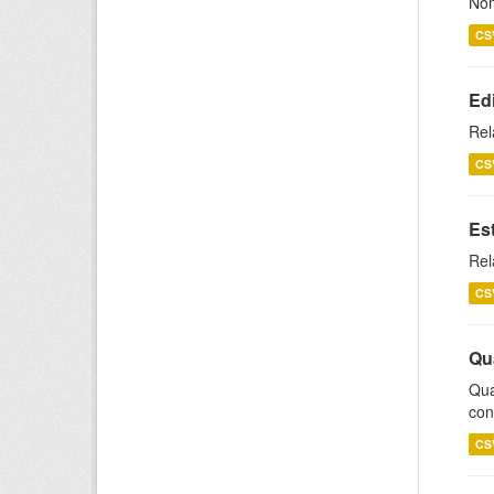
Nom
CS
Ed
Rel
CS
Es
Rel
CS
Qu
Qua
con
CS