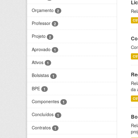
Li
Orçamento
2
Rel
CS
Professor
2
Projeto
2
Co
Con
Aprovado
1
CS
Ativos
1
Re
Bolsistas
1
Rel
BPE
1
da 
CS
Componentes
1
Concluídos
1
Bol
Rel
Contratos
1
pro