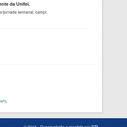
nte da Unifei.
ho/jornada semanal, campi.
API
).
© 2018 - Desenvolvido e mantido por
DTI