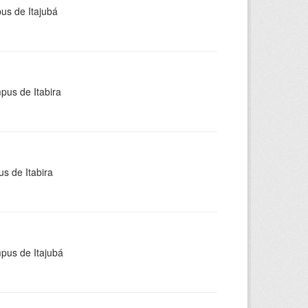
pus de Itajubá
pus de Itabira
s de Itabira
mpus de Itajubá