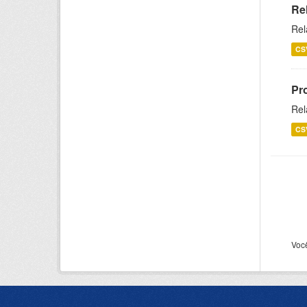
Re
Rel
CS
Pr
Rel
CS
Voc