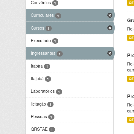
Convênios
CS
1
Curriculares
1
Gr
Cursos
1
Rel
CS
Executado
1
Ingressantes
1
Pr
Rel
Itabira
1
cam
Itajubá
CS
1
Laboratórios
1
Pr
licitação
1
Rel
cam
Pessoas
1
CS
QRSTAE
1