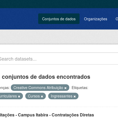
Conjuntos de dados
Organizações
G
 conjuntos de dados encontrados
enças:
Creative Commons Atribuição
Etiquetas:
urriculares
Cursos
Ingressantes
itações - Campus Itabira - Contratações Diretas