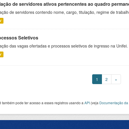
lação de servidores ativos pertencentes ao quadro permane
ação de servidores contendo nome, cargo, titulação, regime de trabal
V
ocessos Seletivos
ação das vagas ofertadas e processos seletivos de ingresso na Unifei.
V
1
2
»
ê também pode ter acesso a esses registros usando a
API
(veja
Documentação da 