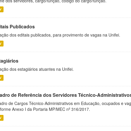
e dos servidores, cargo/função, código do cargo/função.
V
itais Publicados
ação dos editais publicados, para provimento de vagas na Unifei.
V
tagiários
ação dos estagiários atuantes na Unifei.
V
adro de Referência dos Servidores Técnico-Administrati
dro de Cargos Técnico-Administrativos em Educação, ocupados e vagos 
forme Anexo I da Portaria MP/MEC nº 316/2017.
V