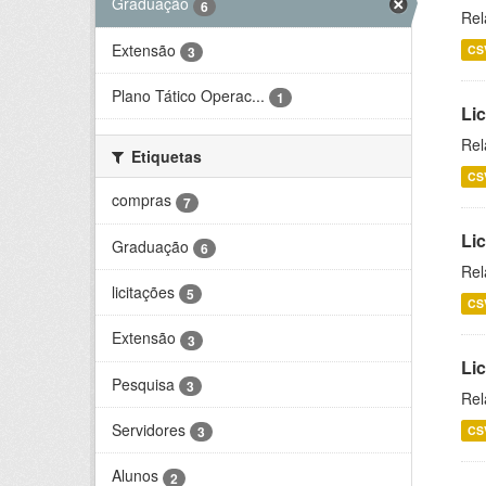
Graduação
6
Rel
Extensão
CS
3
Plano Tático Operac...
1
Lic
Rel
Etiquetas
CS
compras
7
Lic
Graduação
6
Rel
licitações
5
CS
Extensão
3
Li
Pesquisa
3
Rel
Servidores
CS
3
Alunos
2