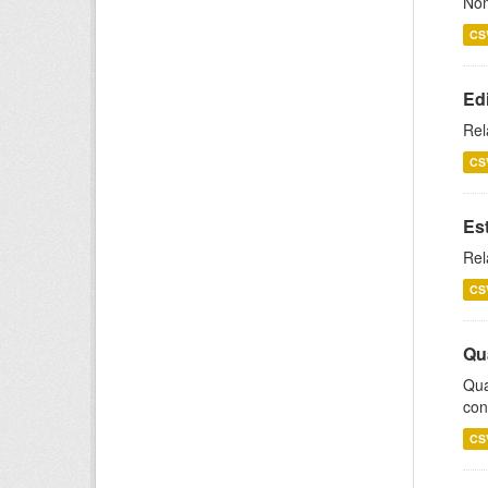
Nom
CS
Ed
Rel
CS
Es
Rel
CS
Qu
Qua
con
CS