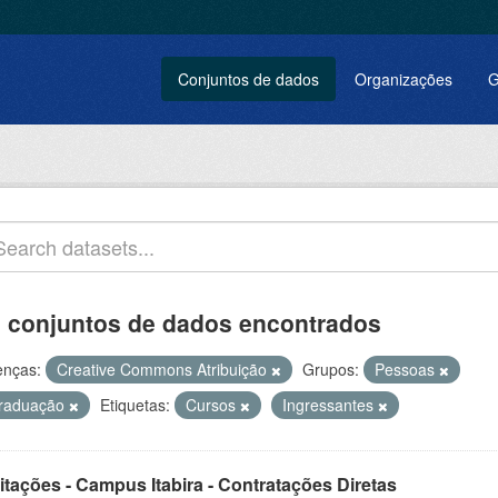
Conjuntos de dados
Organizações
G
 conjuntos de dados encontrados
enças:
Creative Commons Atribuição
Grupos:
Pessoas
raduação
Etiquetas:
Cursos
Ingressantes
itações - Campus Itabira - Contratações Diretas