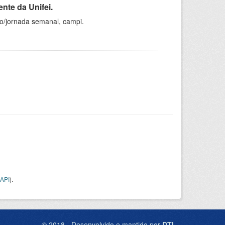
nte da Unifei.
ho/jornada semanal, campi.
API
).
© 2018 - Desenvolvido e mantido por
DTI