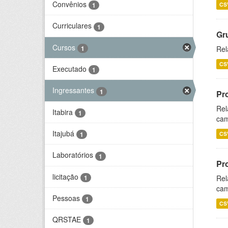
Convênios
CS
1
Curriculares
1
Gr
Cursos
1
Rel
CS
Executado
1
Ingressantes
1
Pr
Rel
Itabira
1
cam
Itajubá
CS
1
Laboratórios
1
Pr
licitação
1
Rel
cam
Pessoas
1
CS
QRSTAE
1