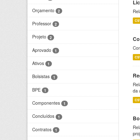
Li
Orçamento
2
Rel
CS
Professor
2
Projeto
2
Co
Con
Aprovado
1
CS
Ativos
1
Re
Bolsistas
1
Rel
BPE
1
da 
CS
Componentes
1
Concluídos
1
Bol
Rel
Contratos
1
pro