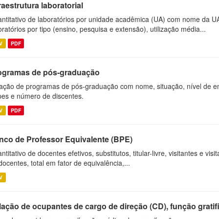
raestrutura laboratorial
ntitativo de laboratórios por unidade acadêmica (UA) com nome da U
oratórios por tipo (ensino, pesquisa e extensão), utilização média...
V
PDF
ogramas de pós-graduação
ação de programas de pós-graduação com nome, situação, nível de ens
es e número de discentes.
V
PDF
nco de Professor Equivalente (BPE)
ntitativo de docentes efetivos, substitutos, titular-livre, visitantes e vi
docentes, total em fator de equivalência,...
V
ação de ocupantes de cargo de direção (CD), função gratifi