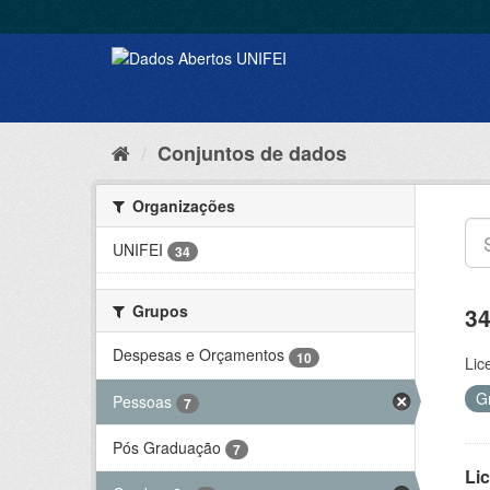
Conjuntos de dados
Organizações
UNIFEI
34
Grupos
34
Despesas e Orçamentos
10
Lic
G
Pessoas
7
Pós Graduação
7
Lic