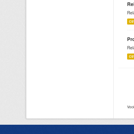
Re
Rel
CS
Pr
Rel
CS
Voc