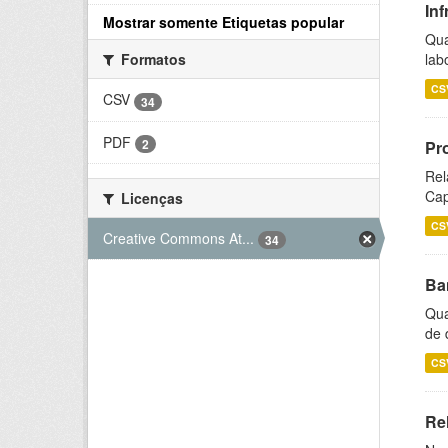
Inf
Mostrar somente Etiquetas popular
Qua
lab
Formatos
CS
CSV
34
PDF
2
Pr
Rel
Cap
Licenças
CS
Creative Commons At...
34
Ba
Qua
de 
CS
Rel