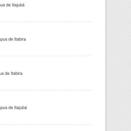
pus de Itajubá
pus de Itabira
s de Itabira
mpus de Itajubá