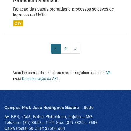
Processos Seletivos
Relação das vagas ofertadas e processos seletivos de
ingresso na Unifei.
CSV
1
2
»
Você também pode ter acesso a esses registros usando a
API
(veja
Documentação da API
).
Campus Prof. José Rodrigues Seabra – Sede
Av. BPS, 1303, Bairro Pinheirinho, Itajubá – MG
Telefone: (35) 3629 – 1101 Fax: (35) 3622 – 3596
Caixa Postal 50 CEP: 37500 903