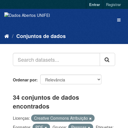
Entrar
Registrar
Conjuntos de dados
Ordenar por
34 conjuntos de dados
encontrados
Licenças:
Creative Commons Atribuição
Formatos:
PDF
Grupos:
Pessoas
Etiquetas: