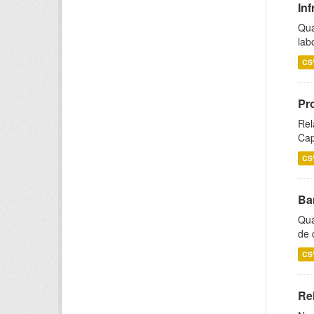
Inf
Qua
lab
CS
Pr
Rel
Cap
CS
Ba
Qua
de 
CS
Rel