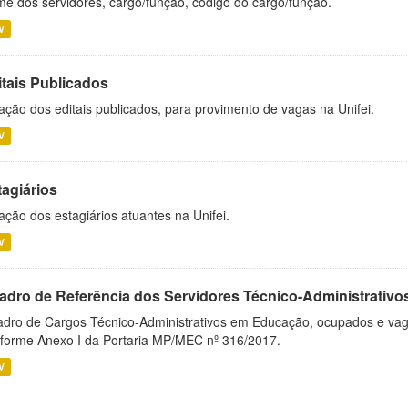
e dos servidores, cargo/função, código do cargo/função.
V
itais Publicados
ação dos editais publicados, para provimento de vagas na Unifei.
V
tagiários
ação dos estagiários atuantes na Unifei.
V
adro de Referência dos Servidores Técnico-Administrati
dro de Cargos Técnico-Administrativos em Educação, ocupados e vagos 
forme Anexo I da Portaria MP/MEC nº 316/2017.
V