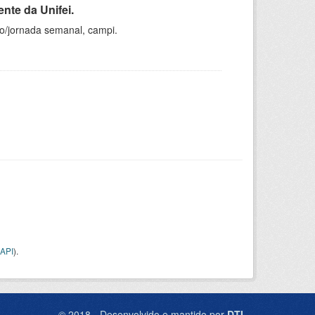
nte da Unifei.
ho/jornada semanal, campi.
API
).
© 2018 - Desenvolvido e mantido por
DTI