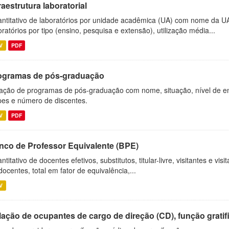
raestrutura laboratorial
ntitativo de laboratórios por unidade acadêmica (UA) com nome da U
oratórios por tipo (ensino, pesquisa e extensão), utilização média...
V
PDF
ogramas de pós-graduação
ação de programas de pós-graduação com nome, situação, nível de ens
es e número de discentes.
V
PDF
nco de Professor Equivalente (BPE)
ntitativo de docentes efetivos, substitutos, titular-livre, visitantes e vi
docentes, total em fator de equivalência,...
V
ação de ocupantes de cargo de direção (CD), função gratifi