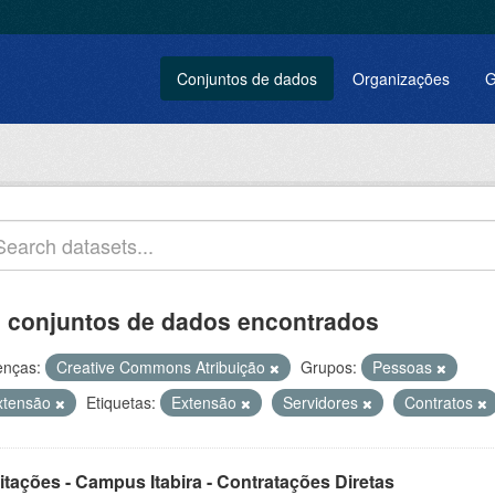
Conjuntos de dados
Organizações
G
 conjuntos de dados encontrados
enças:
Creative Commons Atribuição
Grupos:
Pessoas
xtensão
Etiquetas:
Extensão
Servidores
Contratos
itações - Campus Itabira - Contratações Diretas