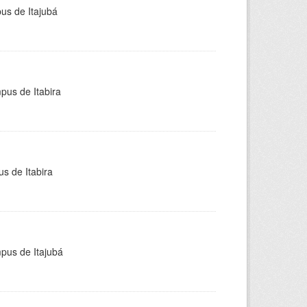
pus de Itajubá
pus de Itabira
s de Itabira
mpus de Itajubá