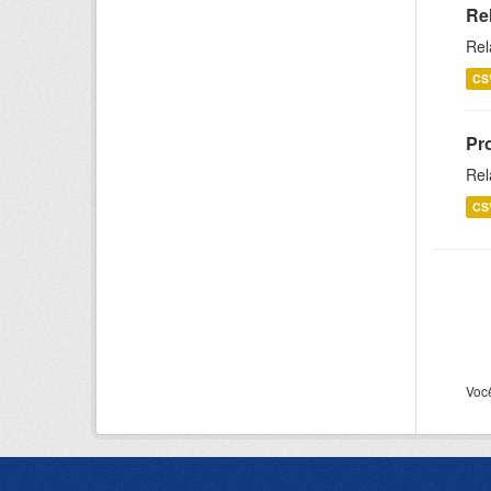
Re
Rel
CS
Pr
Rel
CS
Voc