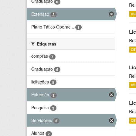
Graduação
6
Rel
Extensão
CS
3
Plano Tático Operac...
1
Lic
Rel
Etiquetas
CS
compras
7
Lic
Graduação
6
Rel
licitações
5
CS
Extensão
3
Li
Pesquisa
3
Rel
Servidores
CS
3
Alunos
2