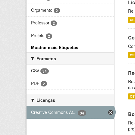
Li
Orçamento
2
Rel
CS
Professor
2
Projeto
2
Co
Con
Mostrar mais Etiquetas
CS
Formatos
CSV
34
Re
Rel
PDF
2
da 
CS
Licenças
Creative Commons At...
34
Bol
Rel
pro