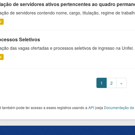
lação de servidores ativos pertencentes ao quadro permane
ação de servidores contendo nome, cargo, titulação, regime de trabal
V
ocessos Seletivos
ação das vagas ofertadas e processos seletivos de ingresso na Unifei.
V
1
2
»
ê também pode ter acesso a esses registros usando a
API
(veja
Documentação da 