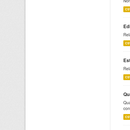
Nom
CS
Ed
Rel
CS
Es
Rel
CS
Qu
Qua
con
CS