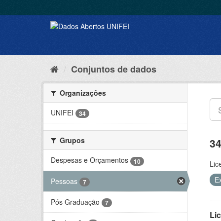
Conjuntos de dados
Organizações
UNIFEI
34
Grupos
34
Despesas e Orçamentos
10
Lic
E
Pessoas
7
Pós Graduação
7
Lic