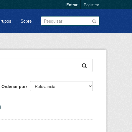
Entrar
Registrar
rupos
Sobre
Ordenar por