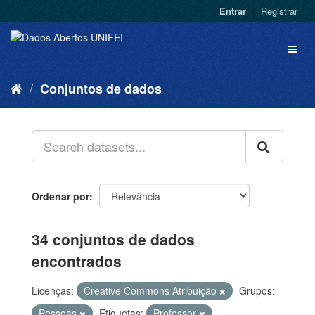
Entrar
Registrar
Conjuntos de dados
Ordenar por
34 conjuntos de dados
encontrados
Licenças:
Creative Commons Atribuição
Grupos:
Pessoas
Etiquetas:
Professor