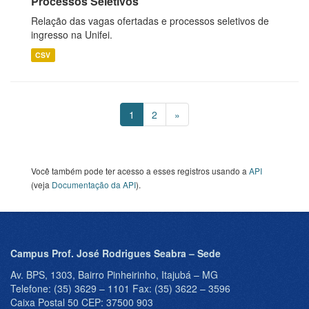
Processos Seletivos
Relação das vagas ofertadas e processos seletivos de
ingresso na Unifei.
CSV
1
2
»
Você também pode ter acesso a esses registros usando a
API
(veja
Documentação da API
).
Campus Prof. José Rodrigues Seabra – Sede
Av. BPS, 1303, Bairro Pinheirinho, Itajubá – MG
Telefone: (35) 3629 – 1101 Fax: (35) 3622 – 3596
Caixa Postal 50 CEP: 37500 903