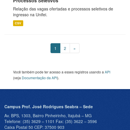
Processos Seletivos
Relação das vagas ofertadas e processos seletivos de
ingresso na Unifei.
CSV
1
2
»
Você também pode ter acesso a esses registros usando a
API
(veja
Documentação da API
).
Campus Prof. José Rodrigues Seabra – Sede
Av. BPS, 1303, Bairro Pinheirinho, Itajubá – MG
Telefone: (35) 3629 – 1101 Fax: (35) 3622 – 3596
Caixa Postal 50 CEP: 37500 903