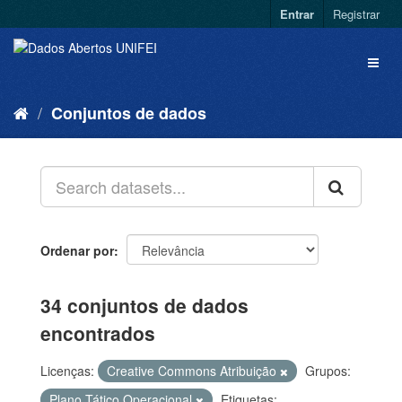
Entrar
Registrar
Conjuntos de dados
Ordenar por
34 conjuntos de dados
encontrados
Licenças:
Creative Commons Atribuição
Grupos:
Plano Tático Operacional
Etiquetas: