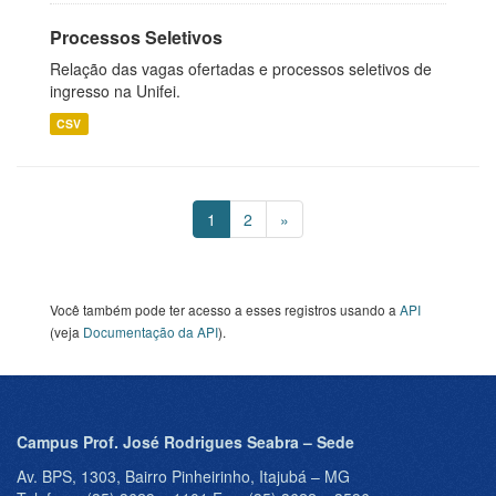
Processos Seletivos
Relação das vagas ofertadas e processos seletivos de
ingresso na Unifei.
CSV
1
2
»
Você também pode ter acesso a esses registros usando a
API
(veja
Documentação da API
).
Campus Prof. José Rodrigues Seabra – Sede
Av. BPS, 1303, Bairro Pinheirinho, Itajubá – MG