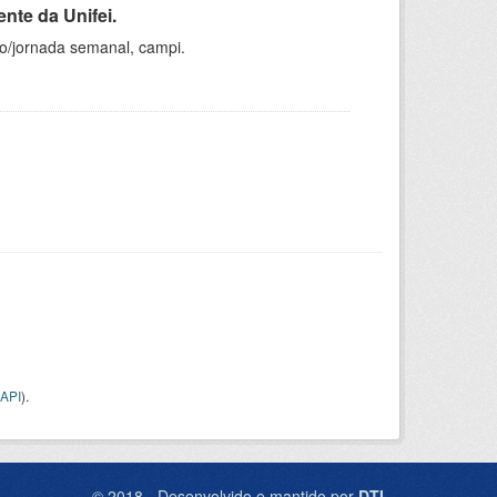
nte da Unifei.
ho/jornada semanal, campi.
API
).
© 2018 - Desenvolvido e mantido por
DTI