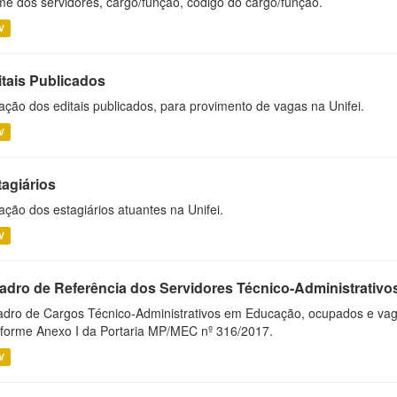
e dos servidores, cargo/função, código do cargo/função.
V
itais Publicados
ação dos editais publicados, para provimento de vagas na Unifei.
V
tagiários
ação dos estagiários atuantes na Unifei.
V
adro de Referência dos Servidores Técnico-Administrati
dro de Cargos Técnico-Administrativos em Educação, ocupados e vagos 
forme Anexo I da Portaria MP/MEC nº 316/2017.
V