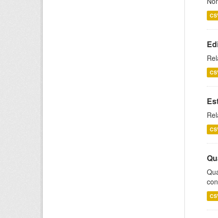
Nom
CS
Ed
Rel
CS
Es
Rel
CS
Qu
Qua
con
CS