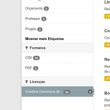
Li
Orçamento
2
Rel
CS
Professor
2
Projeto
2
Co
Con
Mostrar mais Etiquetas
CS
Formatos
CSV
34
Re
Rel
PDF
2
da 
CS
Licenças
Creative Commons At...
34
Bol
Rel
pro