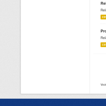
Re
Rel
CS
Pr
Rel
CS
Voc