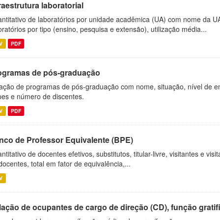
raestrutura laboratorial
ntitativo de laboratórios por unidade acadêmica (UA) com nome da U
oratórios por tipo (ensino, pesquisa e extensão), utilização média...
V
PDF
ogramas de pós-graduação
ação de programas de pós-graduação com nome, situação, nível de ens
es e número de discentes.
V
PDF
nco de Professor Equivalente (BPE)
ntitativo de docentes efetivos, substitutos, titular-livre, visitantes e vi
docentes, total em fator de equivalência,...
V
ação de ocupantes de cargo de direção (CD), função gratifi