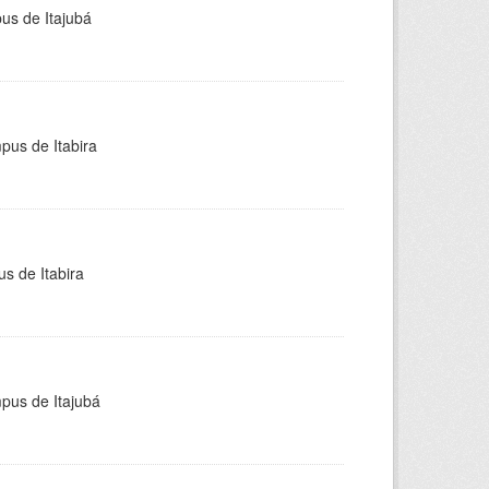
pus de Itajubá
pus de Itabira
s de Itabira
mpus de Itajubá