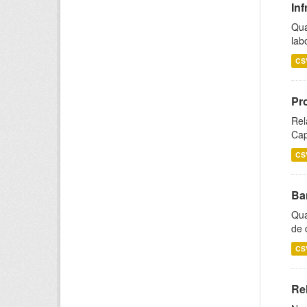
Inf
Qua
lab
CS
Pr
Rel
Cap
CS
Ba
Qua
de 
CS
Rel