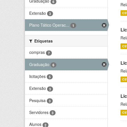
Graduação
6
Rel
Extensão
CS
3
Plano Tático Operac...
1
Lic
Rel
Etiquetas
CS
compras
7
Lic
Graduação
6
Rel
licitações
5
CS
Extensão
3
Li
Pesquisa
3
Rel
Servidores
CS
3
Alunos
2