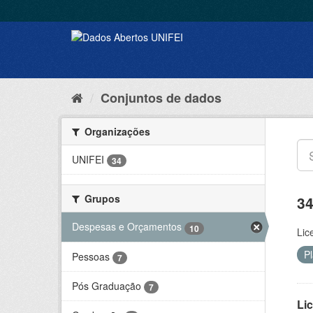
Conjuntos de dados
Organizações
UNIFEI
34
Grupos
34
Despesas e Orçamentos
10
Lic
P
Pessoas
7
Pós Graduação
7
Lic