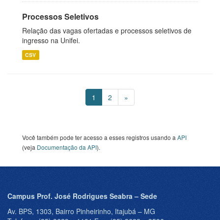
Processos Seletivos
Relação das vagas ofertadas e processos seletivos de
ingresso na Unifei.
CSV
1
2
»
Você também pode ter acesso a esses registros usando a
API
(veja
Documentação da API
).
Campus Prof. José Rodrigues Seabra – Sede
Av. BPS, 1303, Bairro Pinheirinho, Itajubá – MG