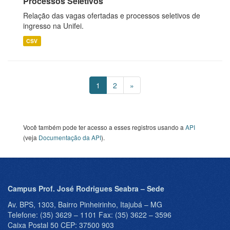
Processos Seletivos
Relação das vagas ofertadas e processos seletivos de
ingresso na Unifei.
CSV
1
2
»
Você também pode ter acesso a esses registros usando a
API
(veja
Documentação da API
).
Campus Prof. José Rodrigues Seabra – Sede
Av. BPS, 1303, Bairro Pinheirinho, Itajubá – MG
Telefone: (35) 3629 – 1101 Fax: (35) 3622 – 3596
Caixa Postal 50 CEP: 37500 903