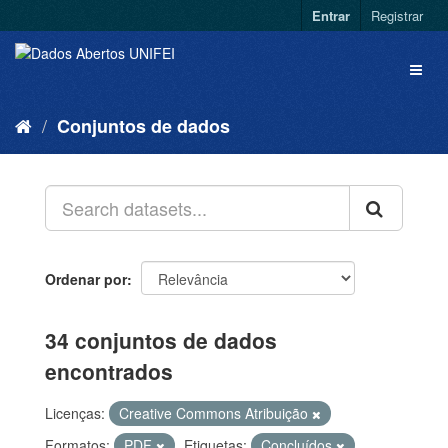
Entrar
Registrar
Conjuntos de dados
Ordenar por
34 conjuntos de dados
encontrados
Licenças:
Creative Commons Atribuição
Formatos:
PDF
Etiquetas:
Concluídos