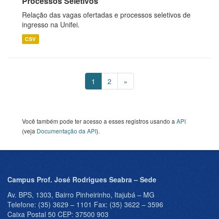
Processos Seletivos
Relação das vagas ofertadas e processos seletivos de
ingresso na Unifei.
CSV
1
2
»
Você também pode ter acesso a esses registros usando a
API
(veja
Documentação da API
).
Campus Prof. José Rodrigues Seabra – Sede
Av. BPS, 1303, Bairro Pinheirinho, Itajubá – MG
Telefone: (35) 3629 – 1101 Fax: (35) 3622 – 3596
Caixa Postal 50 CEP: 37500 903