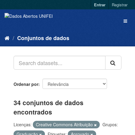
Entrar
Registrar
Conjuntos de dados
Ordenar por
34 conjuntos de dados
encontrados
Licenças:
Creative Commons Atribuição
Grupos:
Graduação
Etiquetas:
Aprovado