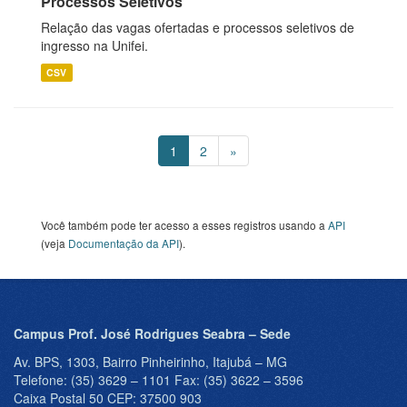
Processos Seletivos
Relação das vagas ofertadas e processos seletivos de
ingresso na Unifei.
CSV
1
2
»
Você também pode ter acesso a esses registros usando a
API
(veja
Documentação da API
).
Campus Prof. José Rodrigues Seabra – Sede
Av. BPS, 1303, Bairro Pinheirinho, Itajubá – MG
Telefone: (35) 3629 – 1101 Fax: (35) 3622 – 3596
Caixa Postal 50 CEP: 37500 903