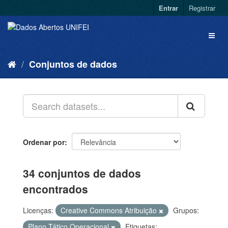
Entrar
Registrar
Conjuntos de dados
Ordenar por
34 conjuntos de dados
encontrados
Licenças:
Creative Commons Atribuição
Grupos:
Plano Tático Operacional
Etiquetas: