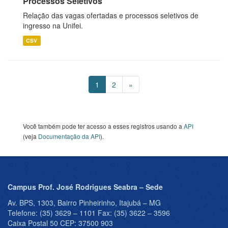
Processos Seletivos
Relação das vagas ofertadas e processos seletivos de
ingresso na Unifei.
CSV
1
2
»
Você também pode ter acesso a esses registros usando a
API
(veja
Documentação da API
).
Campus Prof. José Rodrigues Seabra – Sede
Av. BPS, 1303, Bairro Pinheirinho, Itajubá – MG
Telefone: (35) 3629 – 1101 Fax: (35) 3622 – 3596
Caixa Postal 50 CEP: 37500 903