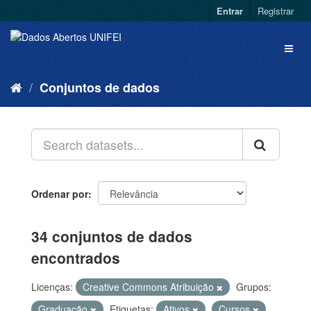
Entrar
Registrar
Conjuntos de dados
Ordenar por
34 conjuntos de dados
encontrados
Licenças:
Creative Commons Atribuição
Grupos:
Graduação
Etiquetas:
Ativos
Cursos