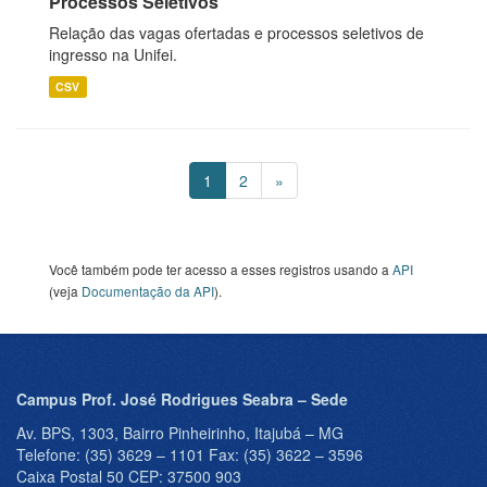
Processos Seletivos
Relação das vagas ofertadas e processos seletivos de
ingresso na Unifei.
CSV
1
2
»
Você também pode ter acesso a esses registros usando a
API
(veja
Documentação da API
).
Campus Prof. José Rodrigues Seabra – Sede
Av. BPS, 1303, Bairro Pinheirinho, Itajubá – MG
Telefone: (35) 3629 – 1101 Fax: (35) 3622 – 3596
Caixa Postal 50 CEP: 37500 903