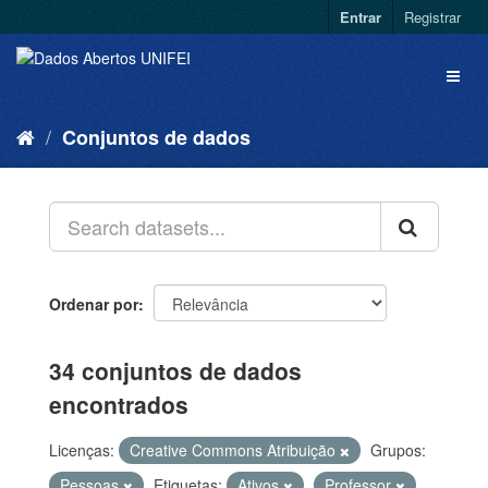
Entrar
Registrar
Conjuntos de dados
Ordenar por
34 conjuntos de dados
encontrados
Licenças:
Creative Commons Atribuição
Grupos:
Pessoas
Etiquetas:
Ativos
Professor