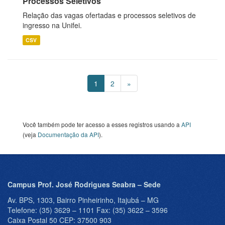
Processos Seletivos
Relação das vagas ofertadas e processos seletivos de
ingresso na Unifei.
CSV
1
2
»
Você também pode ter acesso a esses registros usando a
API
(veja
Documentação da API
).
Campus Prof. José Rodrigues Seabra – Sede
Av. BPS, 1303, Bairro Pinheirinho, Itajubá – MG
Telefone: (35) 3629 – 1101 Fax: (35) 3622 – 3596
Caixa Postal 50 CEP: 37500 903