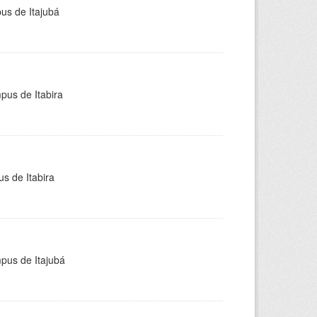
pus de Itajubá
pus de Itabira
s de Itabira
mpus de Itajubá