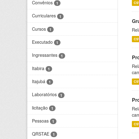
Convênios
CS
1
Curriculares
1
Gr
Cursos
1
Rel
CS
Executado
1
Ingressantes
1
Pr
Rel
Itabira
1
cam
Itajubá
CS
1
Laboratórios
1
Pr
licitação
1
Rel
cam
Pessoas
1
CS
QRSTAE
1