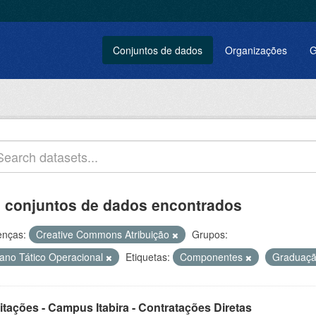
Conjuntos de dados
Organizações
G
 conjuntos de dados encontrados
enças:
Creative Commons Atribuição
Grupos:
lano Tático Operacional
Etiquetas:
Componentes
Graduaç
itações - Campus Itabira - Contratações Diretas