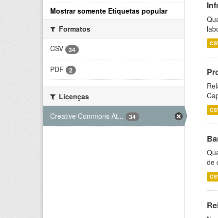
Inf
Mostrar somente Etiquetas popular
Qua
lab
Formatos
CS
CSV
34
PDF
2
Pr
Rel
Cap
Licenças
CS
Creative Commons At...
34
Ba
Qua
de 
CS
Rel