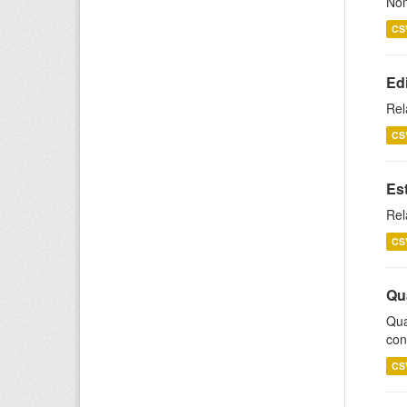
Nom
CS
Ed
Rel
CS
Es
Rel
CS
Qu
Qua
con
CS