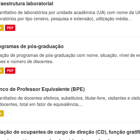
raestrutura laboratorial
ntitativo de laboratórios por unidade acadêmica (UA) com nome da U
oratórios por tipo (ensino, pesquisa e extensão), utilização média...
V
PDF
ogramas de pós-graduação
ação de programas de pós-graduação com nome, situação, nível de ens
es e número de discentes.
V
PDF
nco de Professor Equivalente (BPE)
ntitativo de docentes efetivos, substitutos, titular-livre, visitantes e vi
docentes, total em fator de equivalência,...
V
ação de ocupantes de cargo de direção (CD), função gratifi