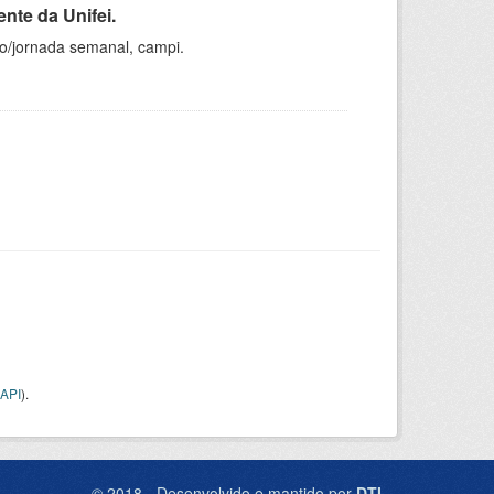
nte da Unifei.
ho/jornada semanal, campi.
API
).
© 2018 - Desenvolvido e mantido por
DTI