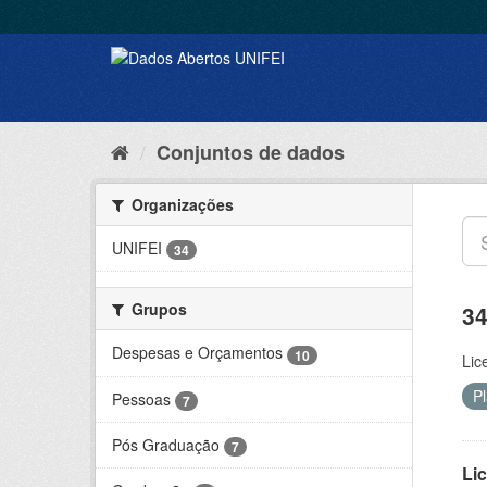
Conjuntos de dados
Organizações
UNIFEI
34
Grupos
34
Despesas e Orçamentos
10
Lic
P
Pessoas
7
Pós Graduação
7
Lic