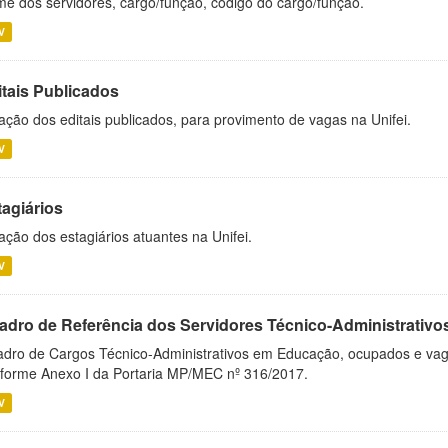
e dos servidores, cargo/função, código do cargo/função.
V
itais Publicados
ação dos editais publicados, para provimento de vagas na Unifei.
V
tagiários
ação dos estagiários atuantes na Unifei.
V
adro de Referência dos Servidores Técnico-Administrati
dro de Cargos Técnico-Administrativos em Educação, ocupados e vagos 
forme Anexo I da Portaria MP/MEC nº 316/2017.
V