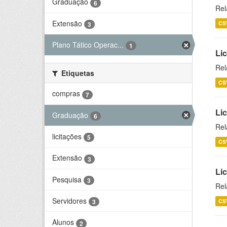
Graduação
6
Rel
Extensão
CS
3
Plano Tático Operac...
1
Lic
Rel
Etiquetas
CS
compras
7
Lic
Graduação
6
Rel
licitações
5
CS
Extensão
3
Li
Pesquisa
3
Rel
Servidores
CS
3
Alunos
2