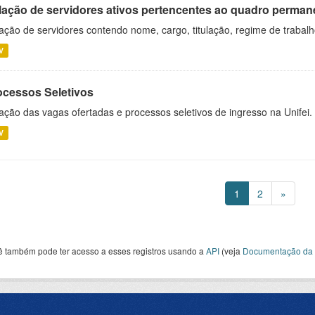
lação de servidores ativos pertencentes ao quadro permane
ação de servidores contendo nome, cargo, titulação, regime de trabal
V
ocessos Seletivos
ação das vagas ofertadas e processos seletivos de ingresso na Unifei.
V
1
2
»
ê também pode ter acesso a esses registros usando a
API
(veja
Documentação da 