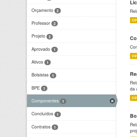
Li
Orçamento
2
Rel
CS
Professor
2
Projeto
2
Co
Con
Aprovado
1
CS
Ativos
1
Re
Bolsistas
1
Rel
BPE
1
da 
CS
Componentes
1
Concluídos
1
Bol
Rel
Contratos
1
pro