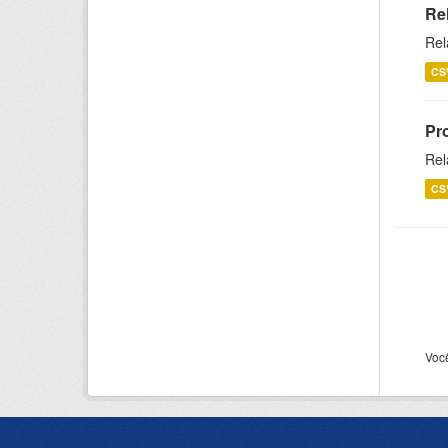
Re
Rel
CS
Pr
Rel
CS
Voc