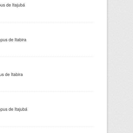
pus de Itajubá
pus de Itabira
s de Itabira
mpus de Itajubá