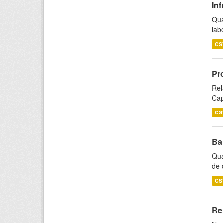
Inf
Qua
lab
CS
Pr
Rel
Cap
CS
Ba
Qua
de 
CS
Rel