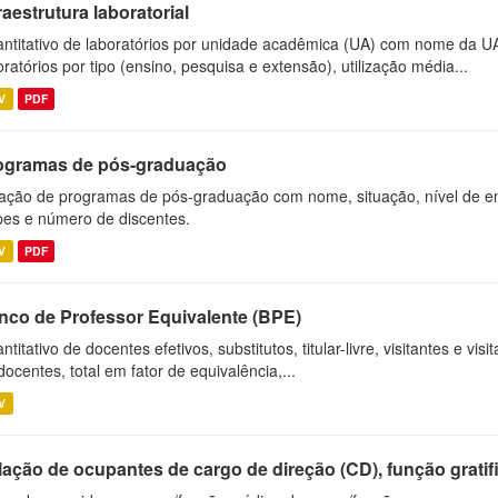
raestrutura laboratorial
ntitativo de laboratórios por unidade acadêmica (UA) com nome da U
oratórios por tipo (ensino, pesquisa e extensão), utilização média...
V
PDF
ogramas de pós-graduação
ação de programas de pós-graduação com nome, situação, nível de ens
es e número de discentes.
V
PDF
nco de Professor Equivalente (BPE)
ntitativo de docentes efetivos, substitutos, titular-livre, visitantes e vi
docentes, total em fator de equivalência,...
V
ação de ocupantes de cargo de direção (CD), função gratifi