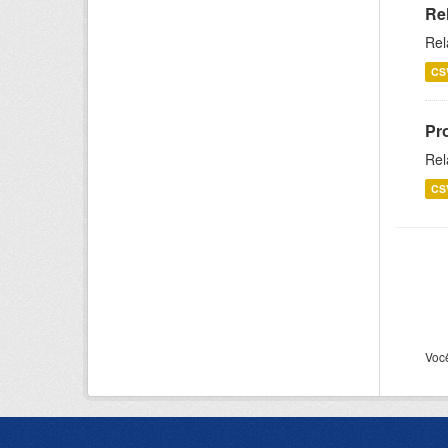
Re
Rel
CS
Pr
Rel
CS
Voc