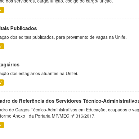
e dos servidores, cargo/função, código do cargo/função.
V
itais Publicados
ação dos editais publicados, para provimento de vagas na Unifei.
V
tagiários
ação dos estagiários atuantes na Unifei.
V
adro de Referência dos Servidores Técnico-Administrati
dro de Cargos Técnico-Administrativos em Educação, ocupados e vagos 
forme Anexo I da Portaria MP/MEC nº 316/2017.
V