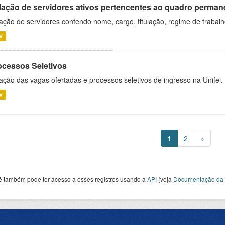
lação de servidores ativos pertencentes ao quadro permane
ação de servidores contendo nome, cargo, titulação, regime de trabal
V
ocessos Seletivos
ação das vagas ofertadas e processos seletivos de ingresso na Unifei.
V
1
2
»
ê também pode ter acesso a esses registros usando a
API
(veja
Documentação da 