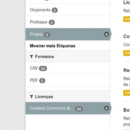
Li
Orçamento
2
Rel
CS
Professor
2
Projeto
2
Co
Con
Mostrar mais Etiquetas
CS
Formatos
CSV
34
Re
Rel
PDF
2
da 
CS
Licenças
Creative Commons At...
34
Bol
Rel
pro