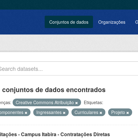
Conjuntos de dados
Organizações
G
 conjuntos de dados encontrados
enças:
Creative Commons Atribuição
Etiquetas:
omponentes
Ingressantes
Curriculares
Projeto
itações - Campus Itabira - Contratações Diretas