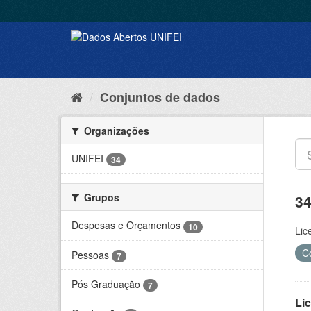
Conjuntos de dados
Organizações
UNIFEI
34
Grupos
34
Despesas e Orçamentos
10
Lic
C
Pessoas
7
Pós Graduação
7
Lic