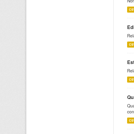
Nom
CS
Ed
Rel
CS
Es
Rel
CS
Qu
Qua
con
CS