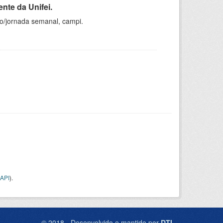
nte da Unifei.
ho/jornada semanal, campi.
API
).
© 2018 - Desenvolvido e mantido por
DTI