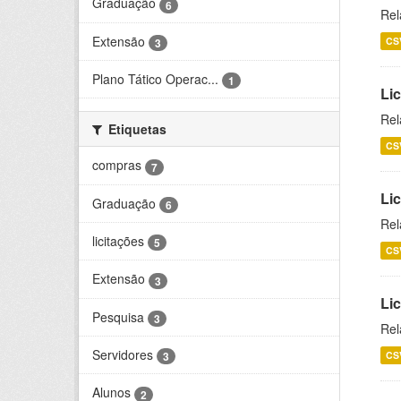
Graduação
6
Rel
Extensão
CS
3
Plano Tático Operac...
1
Lic
Rel
Etiquetas
CS
compras
7
Lic
Graduação
6
Rel
licitações
5
CS
Extensão
3
Li
Pesquisa
3
Rel
Servidores
CS
3
Alunos
2