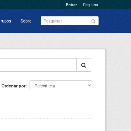
Entrar
Registrar
rupos
Sobre
Ordenar por