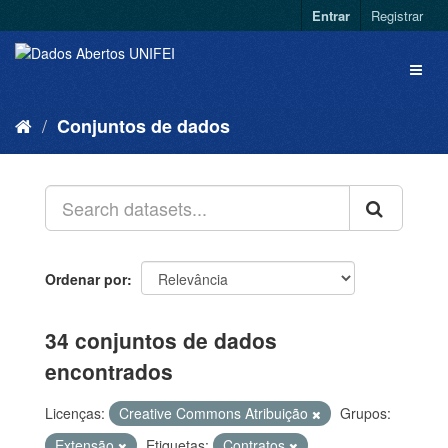
Entrar
Registrar
Conjuntos de dados
Ordenar por
34 conjuntos de dados
encontrados
Licenças:
Creative Commons Atribuição
Grupos:
Extensão
Etiquetas:
Contratos