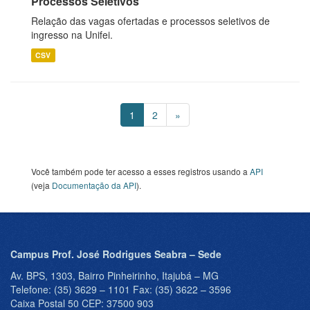
Processos Seletivos
Relação das vagas ofertadas e processos seletivos de
ingresso na Unifei.
CSV
1
2
»
Você também pode ter acesso a esses registros usando a
API
(veja
Documentação da API
).
Campus Prof. José Rodrigues Seabra – Sede
Av. BPS, 1303, Bairro Pinheirinho, Itajubá – MG
Telefone: (35) 3629 – 1101 Fax: (35) 3622 – 3596
Caixa Postal 50 CEP: 37500 903