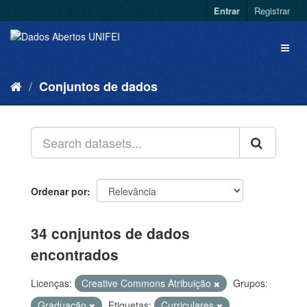
Entrar
Registrar
Conjuntos de dados
Ordenar por
34 conjuntos de dados
encontrados
Licenças:
Creative Commons Atribuição
Grupos:
Graduação
Etiquetas:
Curriculares