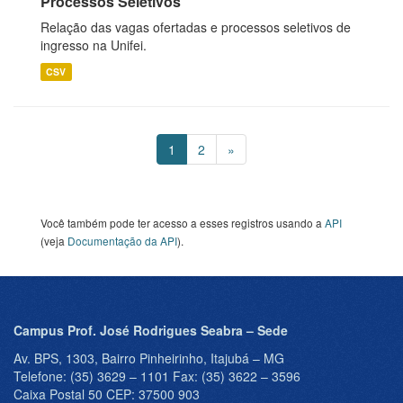
Processos Seletivos
Relação das vagas ofertadas e processos seletivos de
ingresso na Unifei.
CSV
1
2
»
Você também pode ter acesso a esses registros usando a
API
(veja
Documentação da API
).
Campus Prof. José Rodrigues Seabra – Sede
Av. BPS, 1303, Bairro Pinheirinho, Itajubá – MG
Telefone: (35) 3629 – 1101 Fax: (35) 3622 – 3596
Caixa Postal 50 CEP: 37500 903