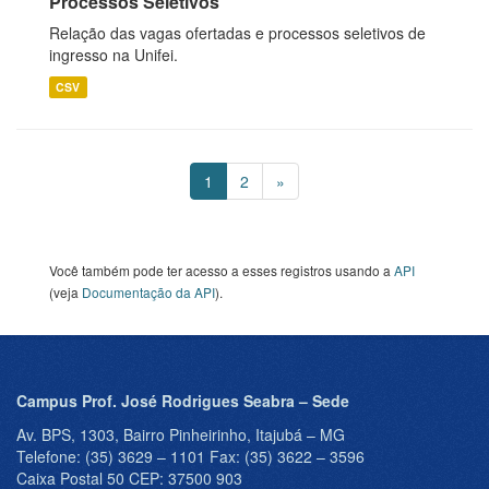
Processos Seletivos
Relação das vagas ofertadas e processos seletivos de
ingresso na Unifei.
CSV
1
2
»
Você também pode ter acesso a esses registros usando a
API
(veja
Documentação da API
).
Campus Prof. José Rodrigues Seabra – Sede
Av. BPS, 1303, Bairro Pinheirinho, Itajubá – MG
Telefone: (35) 3629 – 1101 Fax: (35) 3622 – 3596
Caixa Postal 50 CEP: 37500 903