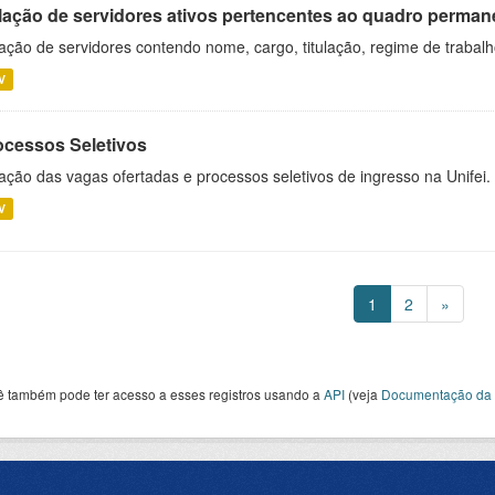
lação de servidores ativos pertencentes ao quadro permane
ação de servidores contendo nome, cargo, titulação, regime de trabal
V
ocessos Seletivos
ação das vagas ofertadas e processos seletivos de ingresso na Unifei.
V
1
2
»
ê também pode ter acesso a esses registros usando a
API
(veja
Documentação da 