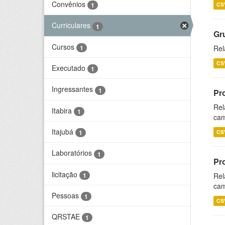
Convênios
CS
1
Curriculares
1
Gr
Cursos
1
Rel
CS
Executado
1
Ingressantes
1
Pr
Rel
Itabira
1
cam
Itajubá
CS
1
Laboratórios
1
Pr
licitação
1
Rel
cam
Pessoas
1
CS
QRSTAE
1