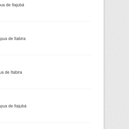
pus de Itajubá
pus de Itabira
s de Itabira
mpus de Itajubá