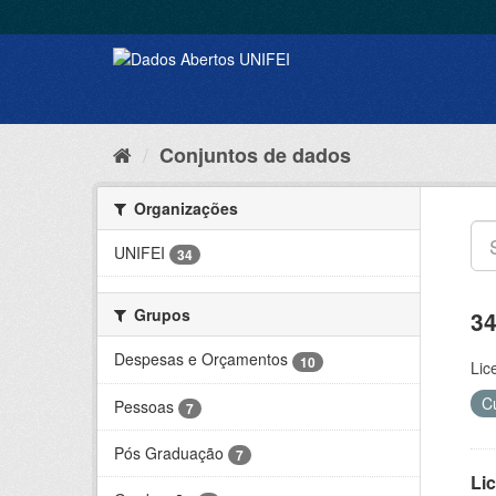
Conjuntos de dados
Organizações
UNIFEI
34
Grupos
34
Despesas e Orçamentos
10
Lic
C
Pessoas
7
Pós Graduação
7
Lic