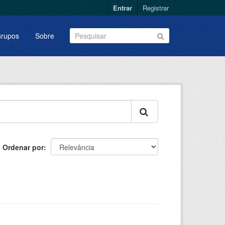
Entrar
Registrar
rupos
Sobre
Ordenar por