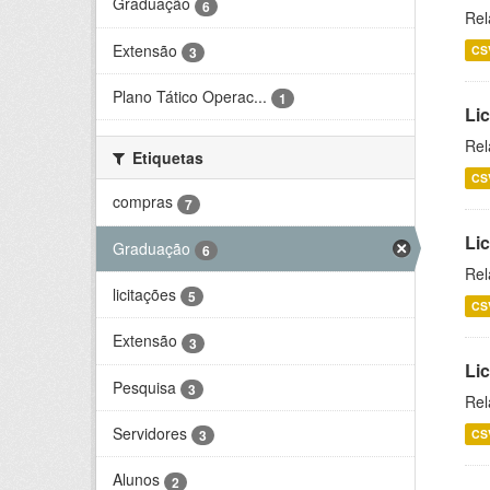
Graduação
6
Rel
Extensão
CS
3
Plano Tático Operac...
1
Lic
Rel
Etiquetas
CS
compras
7
Lic
Graduação
6
Rel
licitações
5
CS
Extensão
3
Li
Pesquisa
3
Rel
Servidores
CS
3
Alunos
2