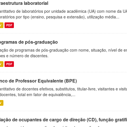
raestrutura laboratorial
ntitativo de laboratórios por unidade acadêmica (UA) com nome da U
oratórios por tipo (ensino, pesquisa e extensão), utilização média...
V
PDF
ogramas de pós-graduação
ação de programas de pós-graduação com nome, situação, nível de ens
es e número de discentes.
V
PDF
nco de Professor Equivalente (BPE)
ntitativo de docentes efetivos, substitutos, titular-livre, visitantes e vi
docentes, total em fator de equivalência,...
V
ação de ocupantes de cargo de direção (CD), função gratifi