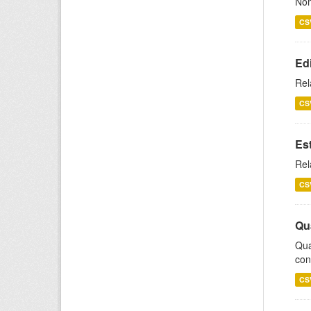
Nom
CS
Ed
Rel
CS
Es
Rel
CS
Qu
Qua
con
CS