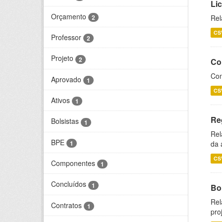
Li
Orçamento
2
Rel
CS
Professor
2
Projeto
2
Co
Con
Aprovado
1
CS
Ativos
1
Re
Bolsistas
1
Rel
BPE
1
da 
CS
Componentes
1
Concluídos
1
Bol
Rel
Contratos
1
pro