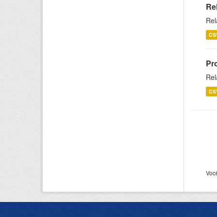
Re
Rel
CS
Pr
Rel
CS
Voc