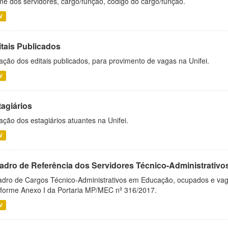
e dos servidores, cargo/função, código do cargo/função.
V
itais Publicados
ação dos editais publicados, para provimento de vagas na Unifei.
V
tagiários
ação dos estagiários atuantes na Unifei.
V
adro de Referência dos Servidores Técnico-Administrati
dro de Cargos Técnico-Administrativos em Educação, ocupados e vagos 
forme Anexo I da Portaria MP/MEC nº 316/2017.
V