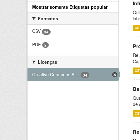
Inf
Mostrar somente Etiquetas popular
Qua
lab
Formatos
CS
CSV
34
PDF
2
Pr
Rel
Cap
Licenças
CS
Creative Commons At...
34
Ba
Qua
de 
CS
Rel