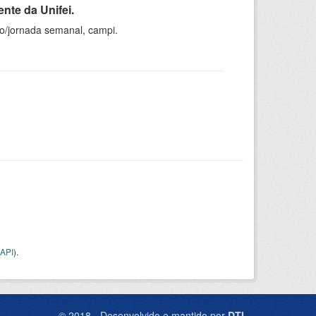
nte da Unifei.
ho/jornada semanal, campi.
API
).
© 2018 - Desenvolvido e mantido por
DTI