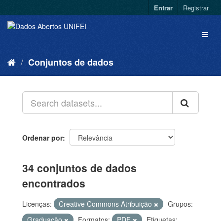
Entrar
Registrar
Conjuntos de dados
Ordenar por
34 conjuntos de dados
encontrados
Licenças:
Creative Commons Atribuição
Grupos:
Graduação
Formatos:
PDF
Etiquetas: