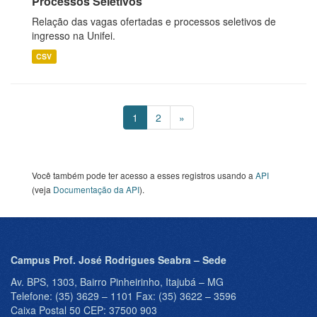
Processos Seletivos
Relação das vagas ofertadas e processos seletivos de
ingresso na Unifei.
CSV
1
2
»
Você também pode ter acesso a esses registros usando a
API
(veja
Documentação da API
).
Campus Prof. José Rodrigues Seabra – Sede
Av. BPS, 1303, Bairro Pinheirinho, Itajubá – MG
Telefone: (35) 3629 – 1101 Fax: (35) 3622 – 3596
Caixa Postal 50 CEP: 37500 903