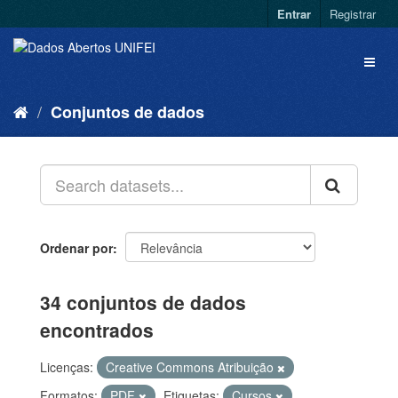
Entrar
Registrar
Conjuntos de dados
Ordenar por
34 conjuntos de dados
encontrados
Licenças:
Creative Commons Atribuição
Formatos:
PDF
Etiquetas:
Cursos