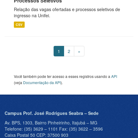
Processos Seletivos
Relação das vagas ofertadas e processos seletivos de
ingresso na Unifei.
CSV
1
2
»
Você também pode ter acesso a esses registros usando a
API
(veja
Documentação da API
).
Campus Prof. José Rodrigues Seabra – Sede
Av. BPS, 1303, Bairro Pinheirinho, Itajubá – MG
Telefone: (35) 3629 – 1101 Fax: (35) 3622 – 3596
Caixa Postal 50 CEP: 37500 903