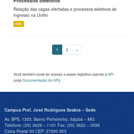
Processos Seletivos
Relação das vagas ofertadas e processos seletivos de
ingresso na Unifei.
CSV
1
2
»
Você também pode ter acesso a esses registros usando a
API
(veja
Documentação da API
).
Campus Prof. José Rodrigues Seabra – Sede
Av. BPS, 1303, Bairro Pinheirinho, Itajubá – MG
Telefone: (35) 3629 – 1101 Fax: (35) 3622 – 3596
Caixa Postal 50 CEP: 37500 903