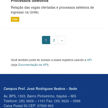
Processos Seletivos
Relação das vagas ofertadas e processos seletivos de
ingresso na Unifei.
CSV
1
2
»
Você também pode ter acesso a esses registros usando a
API
(veja
Documentação da API
).
Campus Prof. José Rodrigues Seabra – Sede
Av. BPS, 1303, Bairro Pinheirinho, Itajubá – MG
Telefone: (35) 3629 – 1101 Fax: (35) 3622 – 3596
Caixa Postal 50 CEP: 37500 903