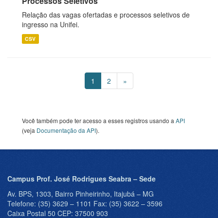
Processos Seletivos
Relação das vagas ofertadas e processos seletivos de
ingresso na Unifei.
CSV
1
2
»
Você também pode ter acesso a esses registros usando a
API
(veja
Documentação da API
).
Campus Prof. José Rodrigues Seabra – Sede
Av. BPS, 1303, Bairro Pinheirinho, Itajubá – MG
Telefone: (35) 3629 – 1101 Fax: (35) 3622 – 3596
Caixa Postal 50 CEP: 37500 903