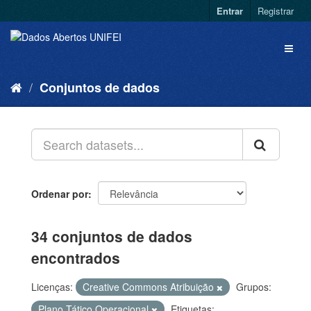
Entrar
Registrar
Conjuntos de dados
Ordenar por
34 conjuntos de dados
encontrados
Licenças:
Creative Commons Atribuição
Grupos:
Plano Tático Operacional
Etiquetas: