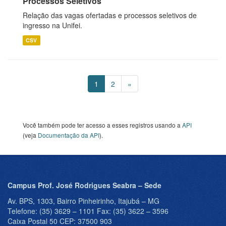
Processos Seletivos
Relação das vagas ofertadas e processos seletivos de
ingresso na Unifei.
CSV
1
2
»
Você também pode ter acesso a esses registros usando a
API
(veja
Documentação da API
).
Campus Prof. José Rodrigues Seabra – Sede
Av. BPS, 1303, Bairro Pinheirinho, Itajubá – MG
Telefone: (35) 3629 – 1101 Fax: (35) 3622 – 3596
Caixa Postal 50 CEP: 37500 903