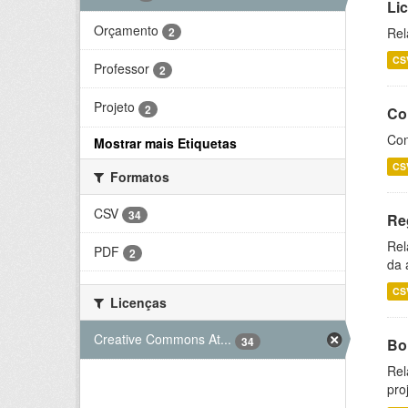
Li
Orçamento
2
Rel
CS
Professor
2
Projeto
2
Co
Con
Mostrar mais Etiquetas
CS
Formatos
CSV
34
Re
Rel
PDF
2
da 
CS
Licenças
Creative Commons At...
34
Bol
Rel
pro