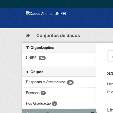
Conjuntos de dados
Organizações
UNIFEI
34
Grupos
34
Despesas e Orçamentos
10
Lic
Eti
Pessoas
7
Pós Graduação
7
Lic