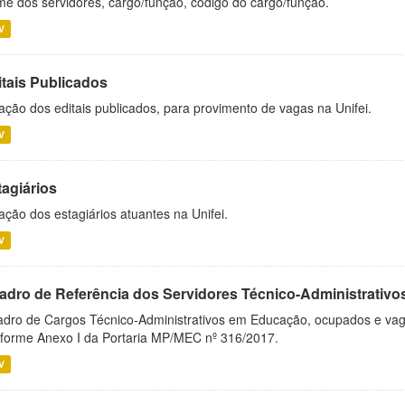
e dos servidores, cargo/função, código do cargo/função.
V
itais Publicados
ação dos editais publicados, para provimento de vagas na Unifei.
V
tagiários
ação dos estagiários atuantes na Unifei.
V
adro de Referência dos Servidores Técnico-Administrati
dro de Cargos Técnico-Administrativos em Educação, ocupados e vagos 
forme Anexo I da Portaria MP/MEC nº 316/2017.
V