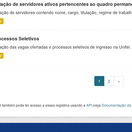
lação de servidores ativos pertencentes ao quadro permane
ação de servidores contendo nome, cargo, titulação, regime de trabal
V
ocessos Seletivos
ação das vagas ofertadas e processos seletivos de ingresso na Unifei.
V
1
2
»
ê também pode ter acesso a esses registros usando a
API
(veja
Documentação da 