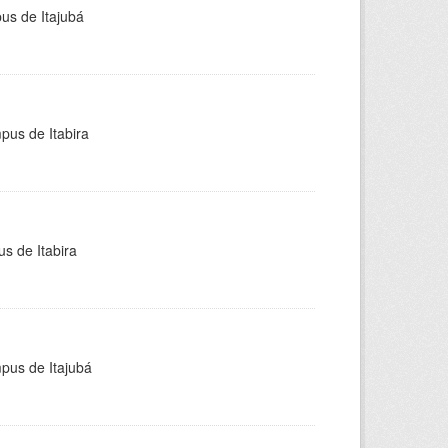
pus de Itajubá
pus de Itabira
s de Itabira
mpus de Itajubá