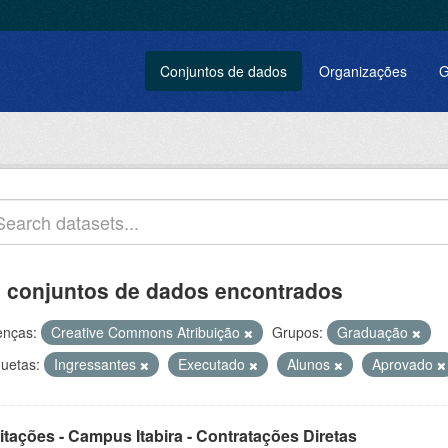
Conjuntos de dados
Organizações
G
 conjuntos de dados encontrados
enças:
Creative Commons Atribuição
Grupos:
Graduação
quetas:
Ingressantes
Executado
Alunos
Aprovado
itações - Campus Itabira - Contratações Diretas