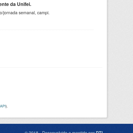
nte da Unifei.
ho/jornada semanal, campi.
API
).
© 2018 - Desenvolvido e mantido por
DTI