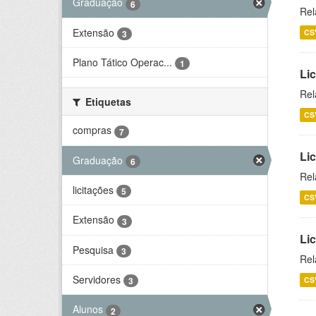
Graduação
6
Rel
Extensão
CS
3
Plano Tático Operac...
1
Lic
Rel
Etiquetas
CS
compras
7
Lic
Graduação
6
Rel
licitações
5
CS
Extensão
3
Li
Pesquisa
3
Rel
Servidores
CS
3
Alunos
2