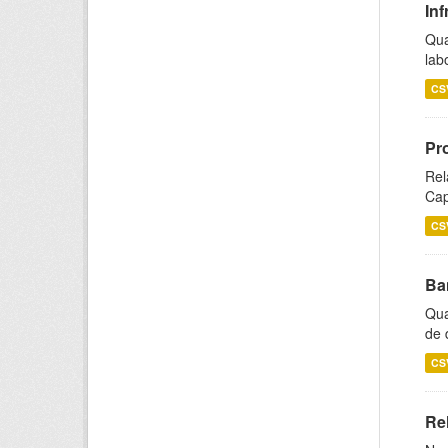
Inf
Qua
lab
CS
Pr
Rel
Cap
CS
Ba
Qua
de 
CS
Rel