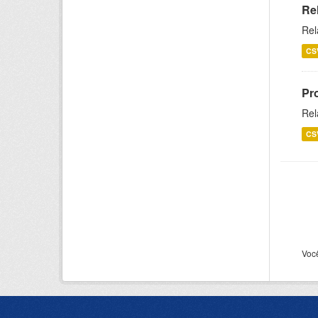
Re
Rel
CS
Pr
Rel
CS
Voc