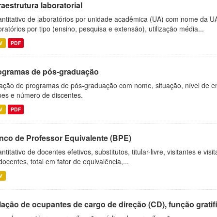
raestrutura laboratorial
ntitativo de laboratórios por unidade acadêmica (UA) com nome da U
oratórios por tipo (ensino, pesquisa e extensão), utilização média...
V
PDF
ogramas de pós-graduação
ação de programas de pós-graduação com nome, situação, nível de ens
es e número de discentes.
V
PDF
nco de Professor Equivalente (BPE)
ntitativo de docentes efetivos, substitutos, titular-livre, visitantes e vi
docentes, total em fator de equivalência,...
V
ação de ocupantes de cargo de direção (CD), função gratifi