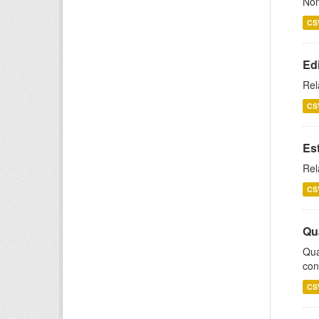
Nom
CS
Ed
Rel
CS
Es
Rel
CS
Qu
Qua
con
CS