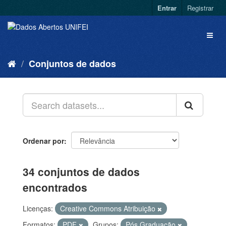
Entrar
Registrar
Conjuntos de dados
Ordenar por
34 conjuntos de dados
encontrados
Licenças:
Creative Commons Atribuição
Formatos:
PDF
Grupos:
Pós Graduação