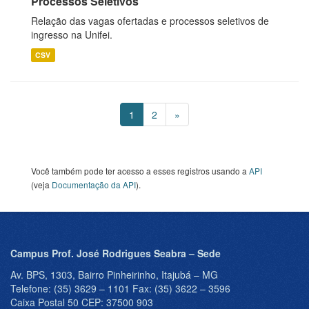
Processos Seletivos
Relação das vagas ofertadas e processos seletivos de
ingresso na Unifei.
CSV
1
2
»
Você também pode ter acesso a esses registros usando a
API
(veja
Documentação da API
).
Campus Prof. José Rodrigues Seabra – Sede
Av. BPS, 1303, Bairro Pinheirinho, Itajubá – MG
Telefone: (35) 3629 – 1101 Fax: (35) 3622 – 3596
Caixa Postal 50 CEP: 37500 903