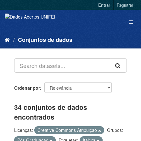
Entrar
Registrar
Conjuntos de dados
Ordenar por
34 conjuntos de dados
encontrados
Licenças:
Creative Commons Atribuição
Grupos:
Pós Graduação
Etiquetas:
Itabira