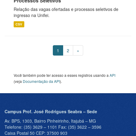
Processos Seletivos
Relação das vagas ofertadas e processos seletivos de
ingresso na Unifei.
CSV
1
2
»
Você também pode ter acesso a esses registros usando a
API
(veja
Documentação da API
).
Campus Prof. José Rodrigues Seabra – Sede
Av. BPS, 1303, Bairro Pinheirinho, Itajubá – MG
Telefone: (35) 3629 – 1101 Fax: (35) 3622 – 3596
Caixa Postal 50 CEP: 37500 903