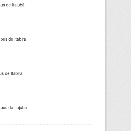
pus de Itajubá
pus de Itabira
s de Itabira
mpus de Itajubá