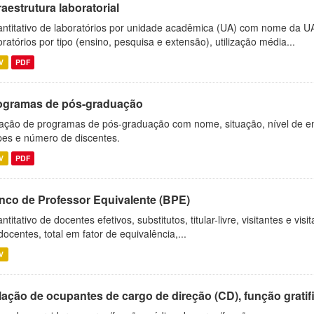
raestrutura laboratorial
ntitativo de laboratórios por unidade acadêmica (UA) com nome da U
oratórios por tipo (ensino, pesquisa e extensão), utilização média...
V
PDF
ogramas de pós-graduação
ação de programas de pós-graduação com nome, situação, nível de ens
es e número de discentes.
V
PDF
nco de Professor Equivalente (BPE)
ntitativo de docentes efetivos, substitutos, titular-livre, visitantes e vi
docentes, total em fator de equivalência,...
V
ação de ocupantes de cargo de direção (CD), função gratifi