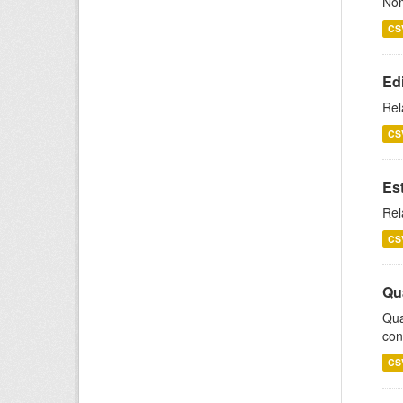
Nom
CS
Ed
Rel
CS
Es
Rel
CS
Qu
Qua
con
CS