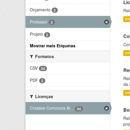
Li
Orçamento
2
Rel
CS
Professor
2
Projeto
2
Co
Con
Mostrar mais Etiquetas
CS
Formatos
CSV
34
Re
Rel
PDF
2
da 
CS
Licenças
Creative Commons At...
34
Bol
Rel
pro