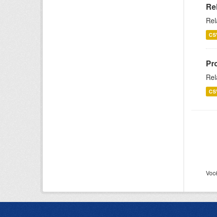
Re
Rel
CS
Pr
Rel
CS
Voc