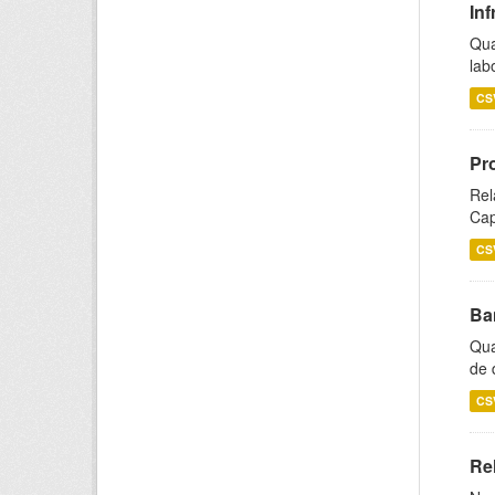
Inf
Qua
lab
CS
Pr
Rel
Cap
CS
Ba
Qua
de 
CS
Rel