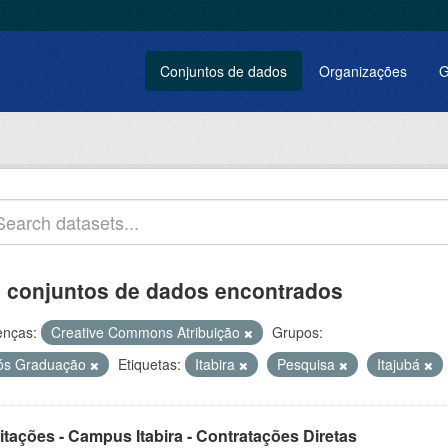
Conjuntos de dados
Organizações
G
 conjuntos de dados encontrados
enças:
Creative Commons Atribuição
Grupos:
ós Graduação
Etiquetas:
Itabira
Pesquisa
Itajubá
itações - Campus Itabira - Contratações Diretas