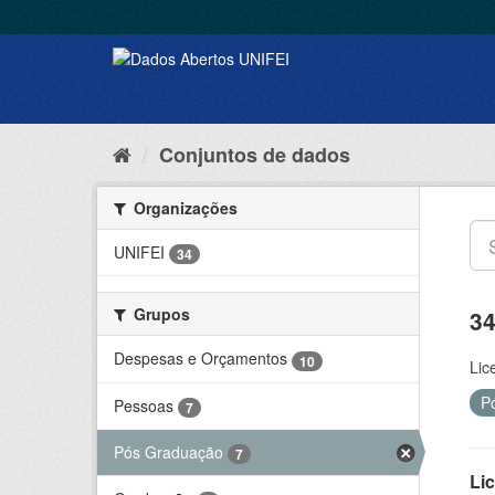
Conjuntos de dados
Organizações
UNIFEI
34
Grupos
34
Despesas e Orçamentos
10
Lic
P
Pessoas
7
Pós Graduação
7
Lic