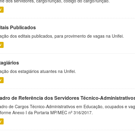
e dos servidores, cargo/função, código do cargo/função.
V
itais Publicados
ação dos editais publicados, para provimento de vagas na Unifei.
V
tagiários
ação dos estagiários atuantes na Unifei.
V
adro de Referência dos Servidores Técnico-Administrati
dro de Cargos Técnico-Administrativos em Educação, ocupados e vagos 
forme Anexo I da Portaria MP/MEC nº 316/2017.
V