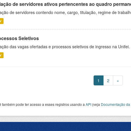
lação de servidores ativos pertencentes ao quadro permane
ação de servidores contendo nome, cargo, titulação, regime de trabal
V
ocessos Seletivos
ação das vagas ofertadas e processos seletivos de ingresso na Unifei.
V
1
2
»
ê também pode ter acesso a esses registros usando a
API
(veja
Documentação da 