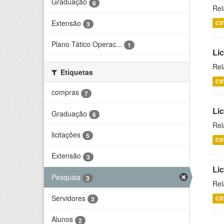
Graduação
6
Rel
Extensão
CS
3
Plano Tático Operac...
1
Lic
Rel
Etiquetas
CS
compras
7
Lic
Graduação
6
Rel
licitações
5
CS
Extensão
3
Li
Pesquisa
3
Rel
Servidores
CS
3
Alunos
2