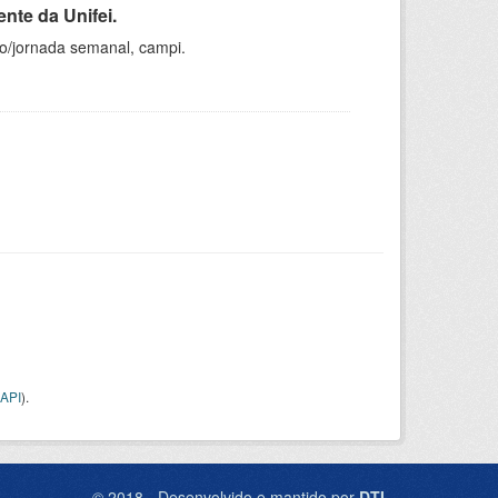
nte da Unifei.
ho/jornada semanal, campi.
API
).
© 2018 - Desenvolvido e mantido por
DTI