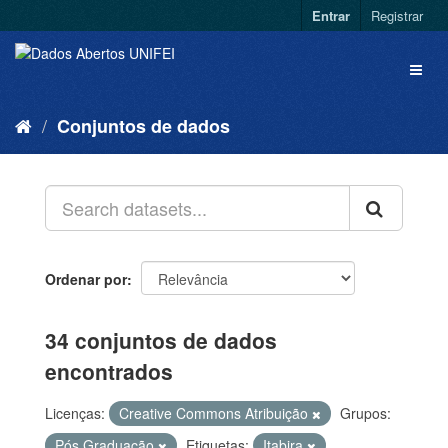
Entrar
Registrar
Conjuntos de dados
Ordenar por
34 conjuntos de dados
encontrados
Licenças:
Creative Commons Atribuição
Grupos:
Pós Graduação
Etiquetas:
Itabira