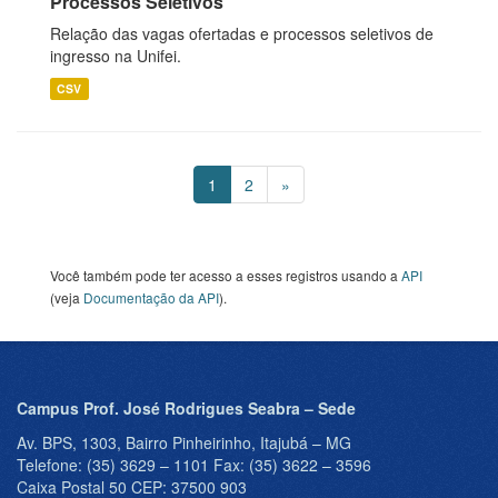
Processos Seletivos
Relação das vagas ofertadas e processos seletivos de
ingresso na Unifei.
CSV
1
2
»
Você também pode ter acesso a esses registros usando a
API
(veja
Documentação da API
).
Campus Prof. José Rodrigues Seabra – Sede
Av. BPS, 1303, Bairro Pinheirinho, Itajubá – MG
Telefone: (35) 3629 – 1101 Fax: (35) 3622 – 3596
Caixa Postal 50 CEP: 37500 903