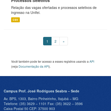
Processos Seletivos
Relação das vagas ofertadas e processos seletivos de
ingresso na Unifei.
CSV
1
2
»
Você também pode ter acesso a esses registros usando a
API
(veja
Documentação da API
).
Campus Prof. José Rodrigues Seabra – Sede
Av. BPS, 1303, Bairro Pinheirinho, Itajubá – MG
Telefone: (35) 3629 – 1101 Fax: (35) 3622 – 3596
Caixa Postal 50 CEP: 37500 903