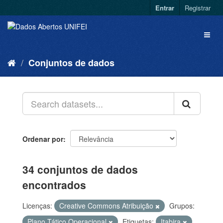
Entrar
Registrar
Conjuntos de dados
Ordenar por
34 conjuntos de dados
encontrados
Licenças:
Creative Commons Atribuição
Grupos:
Plano Tático Operacional
Etiquetas:
Itabira