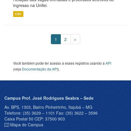
ingresso na Unifei.
CSV
1
2
»
Você também pode ter acesso a esses registros usando a
API
(veja
Documentação da API
).
Campus Prof. José Rodrigues Seabra – Sede
Av. BPS, 1303, Bairro Pinheirinho, Itajubá – MG
Telefone: (35) 3629 – 1101 Fax: (35) 3622 – 3596
Caixa Postal 50 CEP: 37500 903
Mapa do Campus