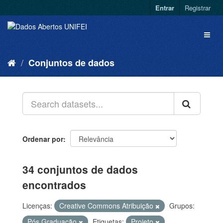
Entrar
Registrar
Conjuntos de dados
Ordenar por
34 conjuntos de dados
encontrados
Licenças:
Creative Commons Atribuição
Grupos:
Pós Graduação
Etiquetas:
Projeto